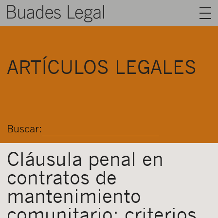
BUADES LEGAL
ARTÍCULOS LEGALES
ÁREAS
EQUIPO
TALENTO
Buscar:
ACTUALIDAD
CONTACTO
Cláusula penal en
contratos de
ESPAÑOL
mantenimiento
comunitario: criterios