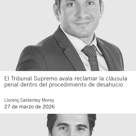
Acepto recibir comunicaciones sobre nuevos
artículos legales.
Acepto
condiciones
de
de esta
y
las
legales
privacidad
web.
Al pulsar el botón de envío manifiesta haber leído la siguiente
información básica sobre privacidad
: El responsable del tratamiento
es Buades Legal S.L. La finalidad es la atención a su solicitud. Tiene
derecho a acceder, rectificar y suprimir los datos, así como otros
derechos como se explica en la
política de privacidad de nuestra web
El Tribunal Supremo avala reclamar la cláusula
penal dentro del procedimiento de desahucio
Llorenç
Caldentey Morey
27 de marzo de 2026