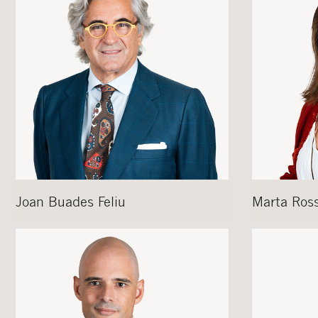
Acepto recibir co
Acepto las
condici
Al pulsar el botón de envío
es Buades Legal S.L. La fin
otros derechos como se exp
Joan
Buades Feliu
Marta
Ross