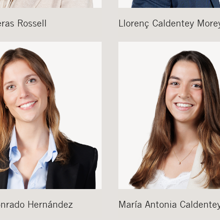
ras Rossell
Llorenç
Caldentey More
nrado Hernández
María Antonia
Caldente