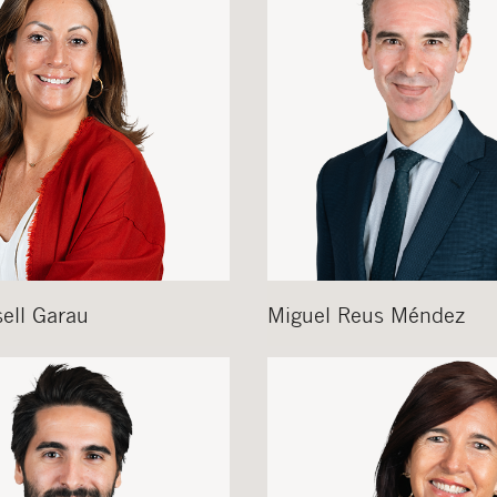
municaciones sobre nuevos artículos legales.
ones legales
y
de privacidad
de esta web.
 manifiesta haber leído la siguiente información básica sobre privacidad
: El re
alidad es la atención a su solicitud. Tiene derecho a acceder, rectificar y supr
lica en la
política de privacidad de nuestra web
ell Garau
Miguel
Reus Méndez