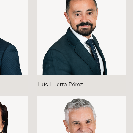
Cerrar
sponsable del tratamiento
imir los datos, así como
Luís
Huerta Pérez