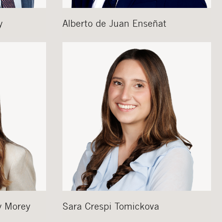
y
Alberto
de Juan Enseñat
y Morey
Sara
Crespi Tomickova