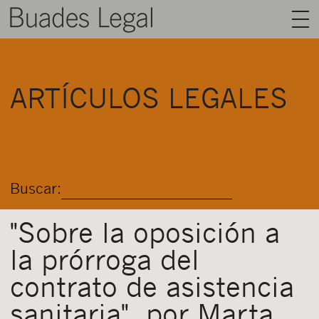
BUADES LEGAL
ARTÍCULOS LEGALES
ÁREAS
EQUIPO
TALENTO
Buscar:
ACTUALIDAD
CONTACTO
"Sobre la oposición a
la prórroga del
ESPAÑOL
contrato de asistencia
sanitaria", por Marta