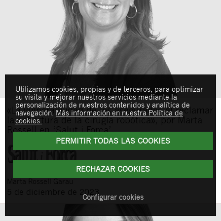
Utilizamos cookies, propias y de terceros, para optimizar
su visita y mejorar nuestros servicios mediante la
personalización de nuestros contenidos y analítica de
«La vulnerabilidad de los asegurados al reclamar
navegación.
Más información en nuestra Política de
la cobertura de la cirugía robótica», por Marta
cookies.
Rossell en ‘Salut i Força’
PERMITIR TODAS LAS COOKIES
RECHAZAR COOKIES
Marta
Rossell Garau
5 de diciembre de 2023
Configurar cookies