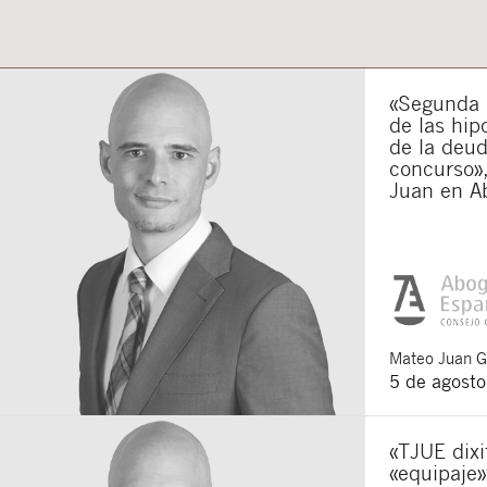
«Segunda o
de las hip
de la deu
concurso»,
Juan en A
Mateo
Juan 
5 de agost
«TJUE dixi
«equipaje»