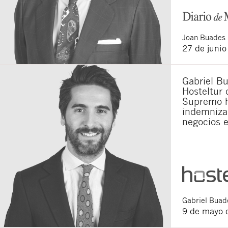
Joan
Buades 
27 de juni
Gabriel Bu
Hosteltur 
Supremo h
indemnizar
negocios 
Gabriel
Buade
9 de mayo 