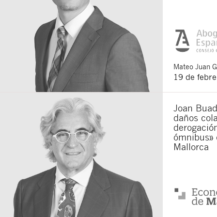
Mateo
Juan 
19 de febr
Joan Buade
daños cola
derogación
ómnibus» 
Mallorca