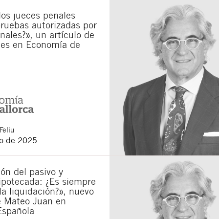
los jueces penales
municaciones sobre nuevos artículos legales.
ones legales
y
de privacidad
de esta web.
ruebas autorizadas por
unales?», un artículo de
 manifiesta haber leído la siguiente información básica sobre privacidad
: El re
es en Economía de
alidad es la atención a su solicitud. Tiene derecho a acceder, rectificar y supr
lica en la
política de privacidad de nuestra web
Feliu
o de 2025
ón del pasivo y
ipotecada: ¿Es siempre
la liquidación?», nuevo
e Mateo Juan en
Española