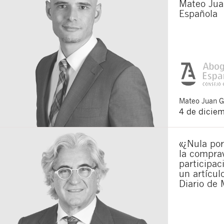
Mateo Jua
Española
Mateo
Juan 
4 de dicie
«¿Nula por
la compra
participac
un artícu
Diario de 