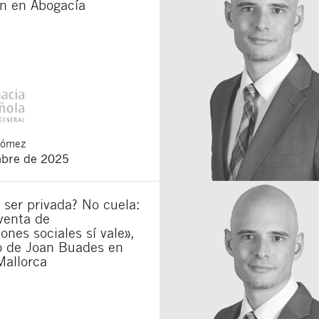
n en Abogacía
Gómez
mbre de 2025
 ser privada? No cuela:
venta de
iones sociales sí vale»,
lo de Joan Buades en
Mallorca