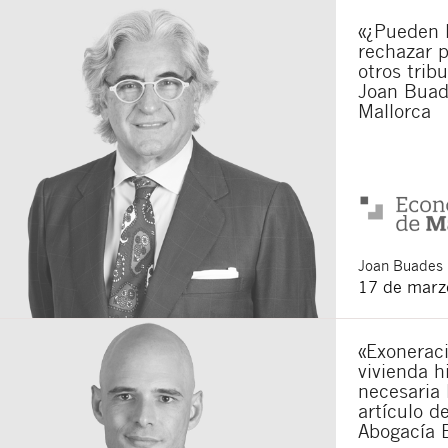
«¿Pueden 
Acepto recibir co
Acepto las
condici
rechazar p
otros trib
Al pulsar el botón de envío
Joan Buad
es Buades Legal S.L. La fin
otros derechos como se exp
Mallorca
Joan
Buades 
17 de marz
«Exoneraci
vivienda h
necesaria 
artículo d
Abogacía 