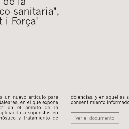
 de la
co-sanitaria",
 i Força'
ma un nuevo artículo para
dolencias, y en aquellas s
 Baleares, en el que expone
consentimiento informado
d” en el ámbito de la
e aplicando a supuestos en
óstico y tratamiento de
Ver el documento