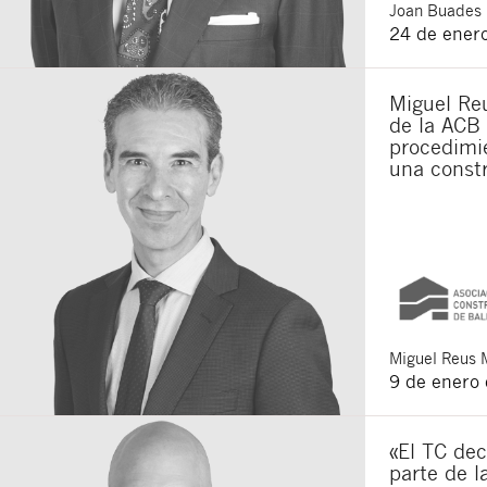
Joan
Buades 
24 de ener
Miguel Reu
de la ACB 
procedimie
una constr
Miguel
Reus 
9 de enero
«El TC dec
parte de l