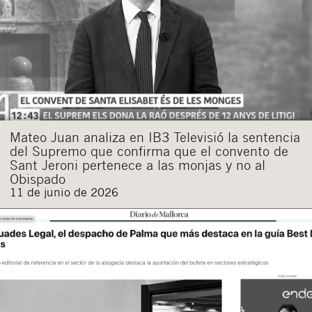
Acepto recibir comunicaciones sobre nuevos
artículos legales.
Acepto
condiciones
de
de esta
y
las
legales
privacidad
web.
Al pulsar el botón de envío manifiesta haber leído la siguiente
información básica sobre privacidad
: El responsable del tratamiento
es Buades Legal S.L. La finalidad es la atención a su solicitud. Tiene
derecho a acceder, rectificar y suprimir los datos, así como otros
derechos como se explica en la
política de privacidad de nuestra web
Mateo Juan analiza en IB3 Televisió la sentencia
del Supremo que confirma que el convento de
Sant Jeroni pertenece a las monjas y no al
Obispado
11 de junio de 2026