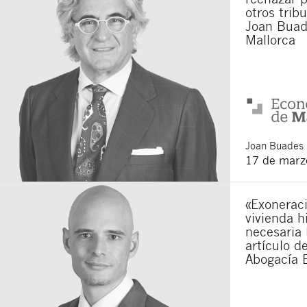
otros trib
Acepto recibir co
Joan Buad
Acepto las
condici
Mallorca
Al pulsar el botón de envío
es Buades Legal S.L. La fin
otros derechos como se exp
Joan
Buades 
17 de marz
«Exoneraci
vivienda h
necesaria 
artículo d
Abogacía 