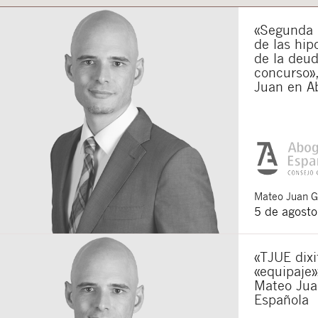
«Segunda o
de las hip
de la deu
concurso»,
Juan en A
Mateo
Juan 
5 de agost
«TJUE dixi
«equipaje»
Mateo Jua
Española