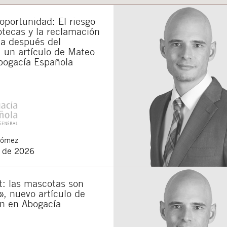
portunidad: El riesgo
otecas y la reclamación
da después del
 un artículo de Mateo
bogacía Española
Gómez
o de 2026
t: las mascotas son
», nuevo artículo de
n en Abogacía