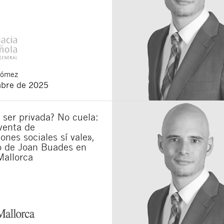
Gómez
mbre de 2025
 ser privada? No cuela:
venta de
iones sociales sí vale»,
lo de Joan Buades en
Mallorca