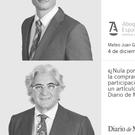
Mateo
Juan 
4 de dicie
«¿Nula por
la compra
participac
un artícu
Diario de 