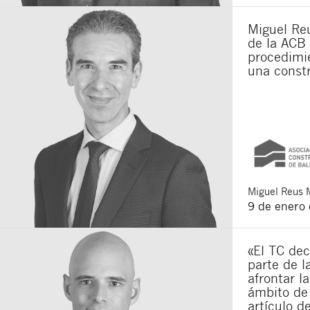
Miguel Reu
de la ACB 
procedimie
una constr
Miguel
Reus 
9 de enero
«El TC dec
parte de l
afrontar l
ámbito de 
artículo d