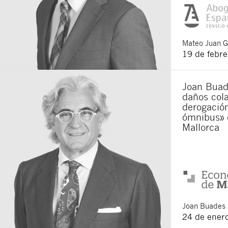
Mateo
Juan 
19 de febr
Joan Buade
daños cola
derogación
ómnibus» 
Mallorca
Joan
Buades 
24 de ener