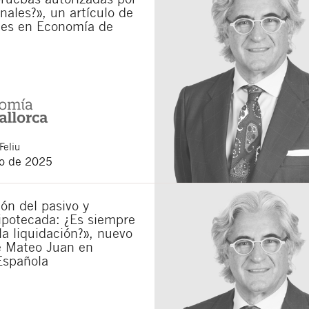
unales?», un artículo de
municaciones sobre nuevos artículos legales.
es en Economía de
ones legales
y
de privacidad
de esta web.
 manifiesta haber leído la siguiente información básica sobre privacidad
: El re
alidad es la atención a su solicitud. Tiene derecho a acceder, rectificar y supr
lica en la
política de privacidad de nuestra web
Feliu
o de 2025
ón del pasivo y
ipotecada: ¿Es siempre
la liquidación?», nuevo
e Mateo Juan en
Española