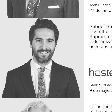
Joan
Buades 
27 de juni
Gabriel Bu
Hosteltur 
Supremo h
indemnizar
negocios 
Gabriel
Buade
9 de mayo 
«¿Pueden 
rechazar p