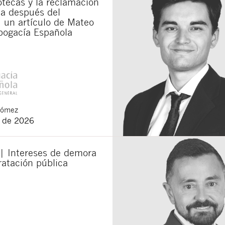
otecas y la reclamación
da después del
 un artículo de Mateo
bogacía Española
Gómez
o de 2026
 | Intereses de demora
ratación pública