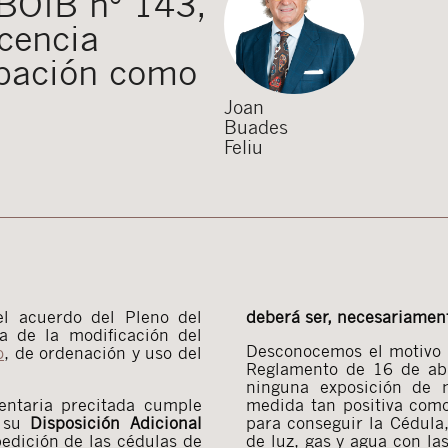
(BOIB nº 143,
icencia
upación como
Joan
Buades
Feliu
l acuerdo del Pleno del
deberá ser, necesariament
va de la modificación del
Desconocemos el motivo q
o
, de ordenación y uso del
Reglamento de 16 de abr
ninguna exposición de 
entaria precitada cumple
medida tan positiva como
e su
Disposición Adicional
para conseguir la Cédula,
pedición de las cédulas de
de luz, gas y agua con la