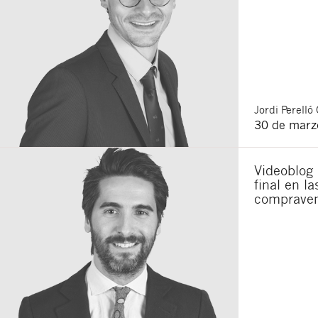
Jordi
Perelló 
30 de marz
Videoblog 
final en l
compraven