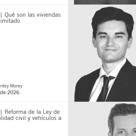
municaciones sobre nuevos artículos legales.
| Qué son las viviendas
ones legales
y
de privacidad
de esta web.
limitado
 manifiesta haber leído la siguiente información básica sobre privacidad
: El re
alidad es la atención a su solicitud. Tiene derecho a acceder, rectificar y supr
lica en la
política de privacidad de nuestra web
ntey Morey
 de 2026
| Reforma de la Ley de
lidad civil y vehículos a