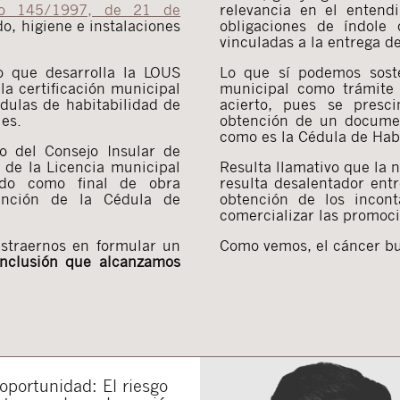
co 145/1997, de 21 de
relevancia en el enten
o, higiene e instalaciones
obligaciones de índole 
vinculadas a la entrega de
o que desarrolla la LOUS
Lo que sí podemos soste
la certificación municipal
municipal como trámite 
édulas de habitabilidad de
acierto, pues se presc
les.
obtención de un document
como es la Cédula de Habi
o del Consejo Insular de
n de la Licencia municipal
Resulta llamativo que la 
ido como final de obra
resulta desalentador ent
ención de la Cédula de
obtención de los incont
comercializar las promoci
ustraernos en formular un
Como vemos, el cáncer bur
nclusión que alcanzamos
portunidad: El riesgo