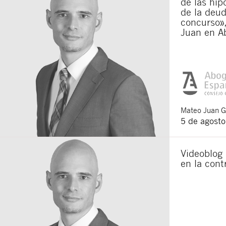
de las hip
de la deu
concurso»,
Juan en A
Mateo
Juan 
5 de agost
Videoblog
en la cont