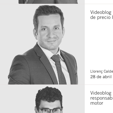
Acepto recibir co
Videoblog 
Acepto las
condici
de precio 
Al pulsar el botón de envío
es Buades Legal S.L. La fin
otros derechos como se exp
Llorenç
Calde
28 de abril
Videoblog 
responsabi
motor