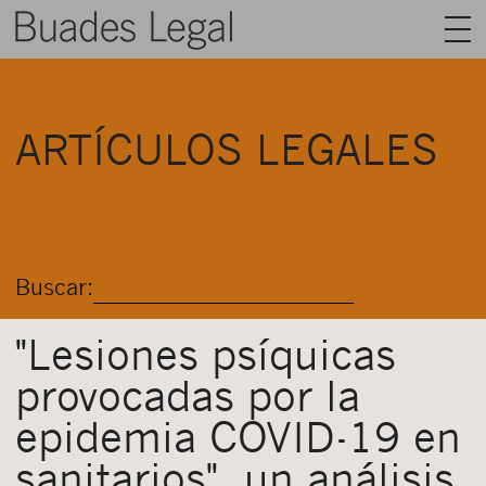
BUADES LEGAL
ARTÍCULOS LEGALES
ÁREAS
EQUIPO
TALENTO
Buscar:
ACTUALIDAD
CONTACTO
"Lesiones psíquicas
provocadas por la
ESPAÑOL
epidemia COVID-19 en
sanitarios", un análisis