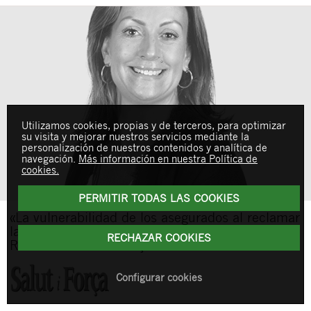
Utilizamos cookies, propias y de terceros, para optimizar
su visita y mejorar nuestros servicios mediante la
personalización de nuestros contenidos y analítica de
navegación.
Más información en nuestra Política de
cookies.
PERMITIR TODAS LAS COOKIES
«La vulnerabilidad de los asegurados al reclamar
la cobertura de la cirugía robótica», por Marta
RECHAZAR COOKIES
Rossell en ‘Salut i Força’
Configurar cookies