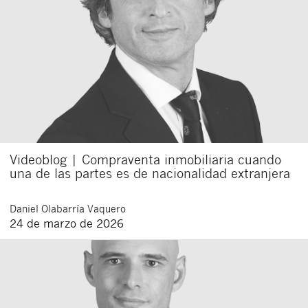
Acepto recibir comunicaciones sobre nuevos
artículos legales.
Acepto
condiciones
de
de esta
y
las
legales
privacidad
web.
Al pulsar el botón de envío manifiesta haber leído la siguiente
información básica sobre privacidad
: El responsable del tratamiento
es Buades Legal S.L. La finalidad es la atención a su solicitud. Tiene
derecho a acceder, rectificar y suprimir los datos, así como otros
derechos como se explica en la
política de privacidad de nuestra web
Videoblog | Compraventa inmobiliaria cuando
una de las partes es de nacionalidad extranjera
Daniel
Olabarría Vaquero
24 de marzo de 2026