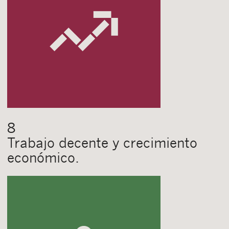
Acepto recibir comunicaciones sobre nuevos
artículos legales.
Acepto
condiciones
de
de esta
y
las
legales
privacidad
web.
Al pulsar el botón de envío manifiesta haber leído la siguiente
información básica sobre privacidad
: El responsable del tratamiento
es Buades Legal S.L. La finalidad es la atención a su solicitud. Tiene
derecho a acceder, rectificar y suprimir los datos, así como otros
derechos como se explica en la
política de privacidad de nuestra web
8
Trabajo decente y crecimiento
económico.