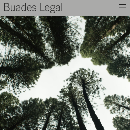
BUADES LEGAL
ÁREAS
EQUIPO
TALENTO
ACTUALIDAD
CONTACTO
ESPAÑOL