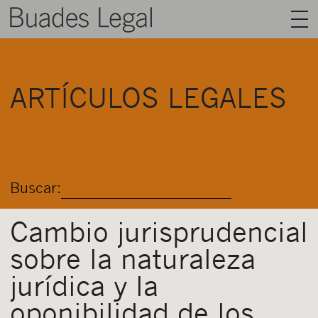
BUADES LEGAL
ARTÍCULOS LEGALES
ÁREAS
EQUIPO
TALENTO
Buscar:
ACTUALIDAD
CONTACTO
Cambio jurisprudencial
sobre la naturaleza
ESPAÑOL
jurídica y la
oponibilidad de los