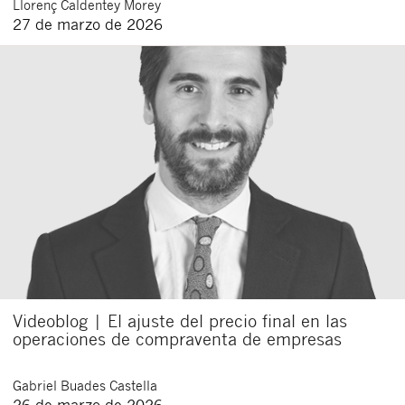
Llorenç
Caldentey Morey
27 de marzo de 2026
Acepto recibir comunicaciones sobre nuevos
artículos legales.
Acepto
condiciones
de
de esta
y
las
legales
privacidad
web.
Al pulsar el botón de envío manifiesta haber leído la siguiente
información básica sobre privacidad
: El responsable del tratamiento
es Buades Legal S.L. La finalidad es la atención a su solicitud. Tiene
derecho a acceder, rectificar y suprimir los datos, así como otros
derechos como se explica en la
política de privacidad de nuestra web
Videoblog | El ajuste del precio final en las
operaciones de compraventa de empresas
Gabriel
Buades Castella
26 de marzo de 2026