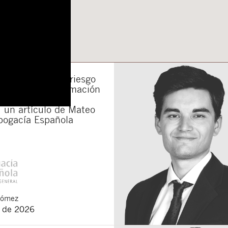
portunidad: El riesgo
otecas y la reclamación
da después del
 un artículo de Mateo
bogacía Española
Gómez
o de 2026