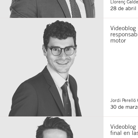
Llorenç
Calde
28 de abril
Acepto recibir co
Acepto las
condici
Al pulsar el botón de envío
Videoblog 
es Buades Legal S.L. La fin
otros derechos como se exp
responsabi
motor
Jordi
Perelló 
30 de marz
Videoblog 
final en l