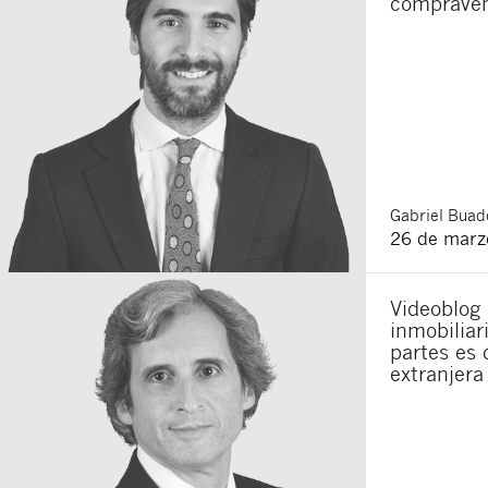
compraven
Gabriel
Buade
26 de marz
Videoblog
inmobiliar
partes es 
extranjera