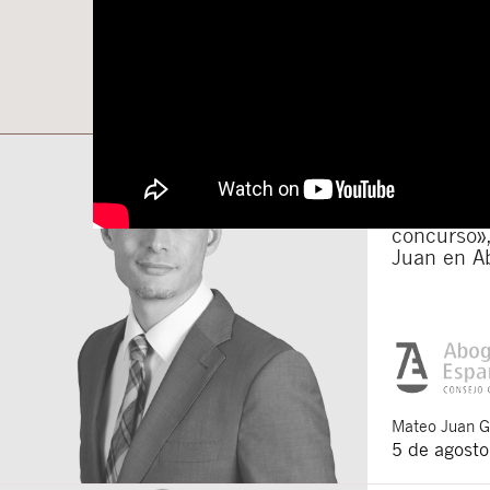
«Segunda o
de las hip
de la deu
concurso»,
Juan en A
Mateo
Juan 
5 de agost