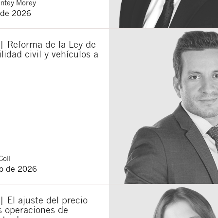
ntey Morey
 de 2026
municaciones sobre nuevos artículos legales.
ones legales
y
de privacidad
de esta web.
 manifiesta haber leído la siguiente información básica sobre privacidad
: El re
| Reforma de la Ley de
alidad es la atención a su solicitud. Tiene derecho a acceder, rectificar y supr
lica en la
política de privacidad de nuestra web
lidad civil y vehículos a
Coll
o de 2026
| El ajuste del precio
as operaciones de