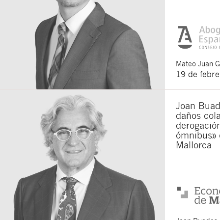
Mateo
Juan 
19 de febr
Joan Buade
daños cola
derogación
ómnibus» 
Mallorca