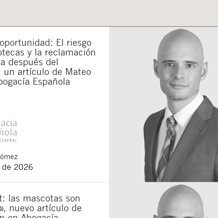
portunidad: El riesgo
otecas y la reclamación
da después del
 un artículo de Mateo
bogacía Española
Gómez
o de 2026
t: las mascotas son
», nuevo artículo de
n en Abogacía