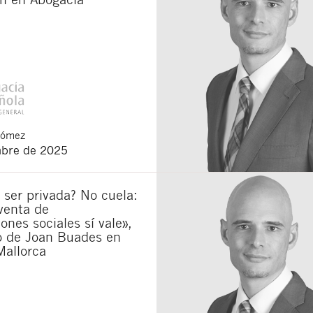
Gómez
mbre de 2025
 ser privada? No cuela:
venta de
iones sociales sí vale»,
lo de Joan Buades en
Mallorca