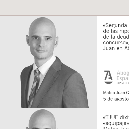
«Segunda o
de las hip
de la deu
concurso»,
Juan en A
Mateo
Juan 
5 de agost
«TJUE dixi
«equipaje»
Mateo Jua