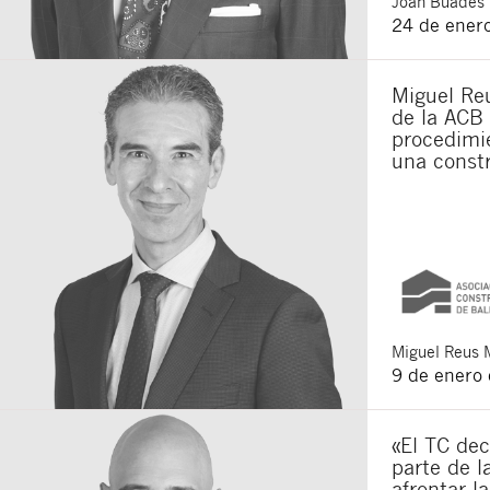
Joan
Buades 
24 de ener
Miguel Reu
de la ACB 
procedimie
una constr
Miguel
Reus 
9 de enero
«El TC dec
parte de l
afrontar l