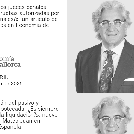
los jueces penales
municaciones sobre nuevos artículos legales.
ruebas autorizadas por
ones legales
y
de privacidad
de esta web.
unales?», un artículo de
 manifiesta haber leído la siguiente información básica sobre privacidad
: El re
es en Economía de
alidad es la atención a su solicitud. Tiene derecho a acceder, rectificar y supr
lica en la
política de privacidad de nuestra web
Feliu
o de 2025
ón del pasivo y
ipotecada: ¿Es siempre
la liquidación?», nuevo
e Mateo Juan en
Española