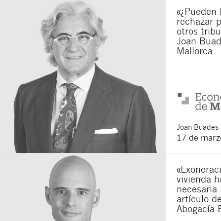
«¿Pueden 
Acepto recibir co
rechazar p
Acepto las
condici
otros trib
Al pulsar el botón de envío
Joan Buad
es Buades Legal S.L. La fin
Mallorca
otros derechos como se exp
Joan
Buades 
17 de marz
«Exoneraci
vivienda h
necesaria 
artículo d
Abogacía 