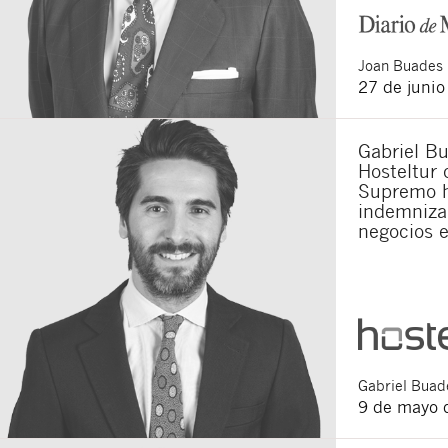
Joan
Buades 
27 de juni
Gabriel Bu
Hosteltur 
Supremo h
indemnizar
negocios 
Gabriel
Buade
9 de mayo 