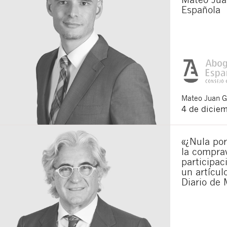
Española
Mateo
Juan 
4 de dicie
«¿Nula por
la compra
participac
un artícu
Diario de 