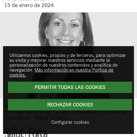
15 de enero de 2024
Utilizamos cookies, propias y de terceros, para optimizar
su visita y mejorar nuestros servicios mediante la
personalización de nuestros contenidos y analítica de
navegación.
Más información en nuestra Política de
cookies.
PERMITIR TODAS LAS COOKIES
RECHAZAR COOKIES
«La vulnerabilidad de los asegurados al reclamar
la cobertura de la cirugía robótica», por Marta
Rossell en ‘Salut i Força’
Configurar cookies