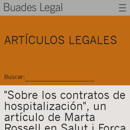
BUADES LEGAL
ARTÍCULOS LEGALES
ÁREAS
EQUIPO
TALENTO
Buscar:
ACTUALIDAD
CONTACTO
"Sobre los contratos de
hospitalización", un
ESPAÑOL
artículo de Marta
Rossell en Salut i Força