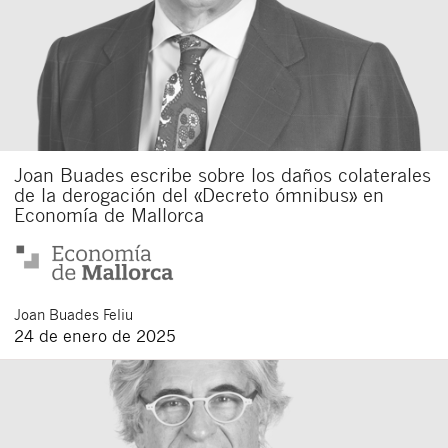
Acepto recibir comunicaciones sobre nuevos
artículos legales.
Acepto
condiciones
de
de esta
y
las
legales
privacidad
web.
Al pulsar el botón de envío manifiesta haber leído la siguiente
información básica sobre privacidad
: El responsable del tratamiento
es Buades Legal S.L. La finalidad es la atención a su solicitud. Tiene
derecho a acceder, rectificar y suprimir los datos, así como otros
derechos como se explica en la
política de privacidad de nuestra web
Joan Buades escribe sobre los daños colaterales
de la derogación del «Decreto ómnibus» en
Economía de Mallorca
Joan
Buades Feliu
24 de enero de 2025