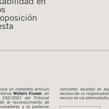
sabilidad en
os
 oposición
esta
blica un completo artículo
sanciones recaídas en exp
ditorial
Wolters Kluwer
, en
reconocido su responsabilid
 232/2021 del Tribunal
recurso en vía administrativ
ón al reconocimiento de
cionadores y la posterior