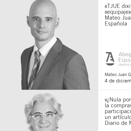
«TJUE dixi
«equipaje»
Mateo Jua
Española
Mateo
Juan 
4 de dicie
«¿Nula por
la compra
participac
un artícu
Diario de 