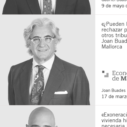
9 de mayo 
Acepto recibir co
Acepto las
condici
Al pulsar el botón de envío
«¿Pueden 
es Buades Legal S.L. La fin
rechazar p
otros derechos como se exp
otros trib
Joan Buad
Mallorca
Joan
Buades 
17 de marz
«Exoneraci
vivienda h
necesaria 