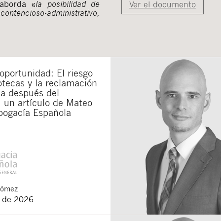
 aborda «
la posibilidad de
Ver el documento
ntencioso-administrativo,
portunidad: El riesgo
otecas y la reclamación
da después del
 un artículo de Mateo
bogacía Española
Gómez
o de 2026