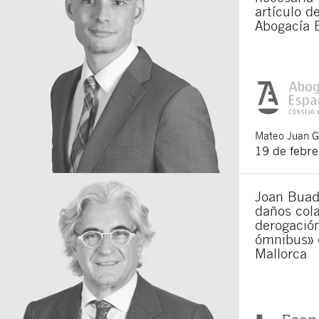
artículo d
Abogacía 
Mateo
Juan 
19 de febr
Joan Buade
daños cola
derogación
ómnibus» 
Mallorca