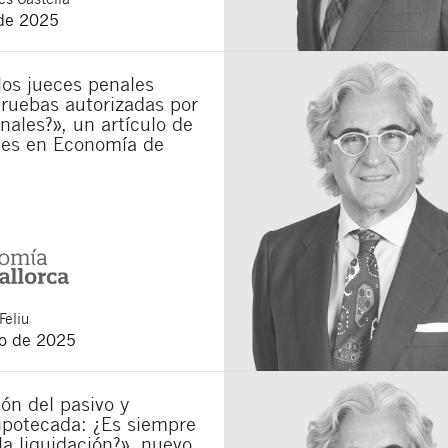
de 2025
municaciones sobre nuevos artículos legales.
ones legales
y
de privacidad
de esta web.
 manifiesta haber leído la siguiente información básica sobre privacidad
: El re
los jueces penales
alidad es la atención a su solicitud. Tiene derecho a acceder, rectificar y supr
ruebas autorizadas por
lica en la
política de privacidad de nuestra web
unales?», un artículo de
es en Economía de
Feliu
o de 2025
ón del pasivo y
ipotecada: ¿Es siempre
la liquidación?», nuevo