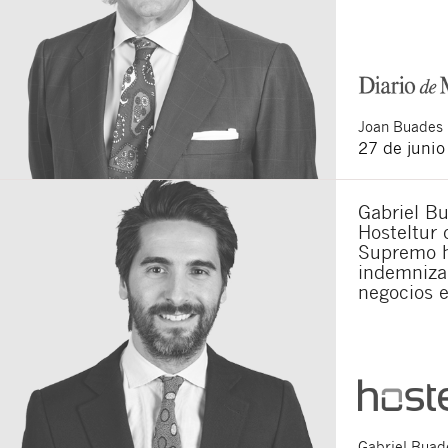
Joan
Buades 
27 de juni
Gabriel Bu
Hosteltur 
Supremo h
indemnizar
negocios 
Gabriel
Buade