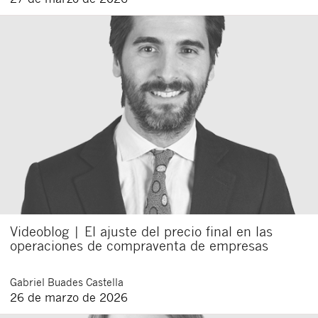
Acepto recibir comunicaciones sobre nuevos
artículos legales.
Acepto
condiciones
de
de esta
y
las
legales
privacidad
web.
Al pulsar el botón de envío manifiesta haber leído la siguiente
información básica sobre privacidad
: El responsable del tratamiento
es Buades Legal S.L. La finalidad es la atención a su solicitud. Tiene
derecho a acceder, rectificar y suprimir los datos, así como otros
derechos como se explica en la
política de privacidad de nuestra web
Videoblog | El ajuste del precio final en las
operaciones de compraventa de empresas
Gabriel
Buades Castella
26 de marzo de 2026