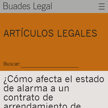
BUADES LEGAL
ARTÍCULOS LEGALES
ÁREAS
EQUIPO
TALENTO
Buscar:
ACTUALIDAD
CONTACTO
¿Cómo afecta el estado
de alarma a un
ESPAÑOL
contrato de
arrendamiento de