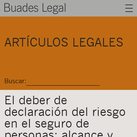
BUADES LEGAL
ARTÍCULOS LEGALES
ÁREAS
EQUIPO
TALENTO
Buscar:
ACTUALIDAD
CONTACTO
El deber de
declaración del riesgo
ESPAÑOL
en el seguro de
personas: alcance y