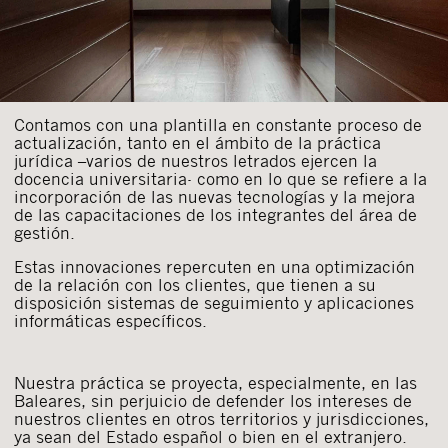
Al pulsar el botón de envío manifiesta haber leído la siguiente
información básica sobre privacidad
: El responsable del tratamiento
es Buades Legal S.L. La finalidad es la atención a su solicitud. Tiene
derecho a acceder, rectificar y suprimir los datos, así como otros
derechos como se explica en la
política de privacidad de nuestra web
Contamos con una plantilla en constante proceso de
actualización, tanto en el ámbito de la práctica
jurídica –varios de nuestros letrados ejercen la
docencia universitaria- como en lo que se refiere a la
incorporación de las nuevas tecnologías y la mejora
de las capacitaciones de los integrantes del área de
gestión.
Estas innovaciones repercuten en una optimización
de la relación con los clientes, que tienen a su
disposición sistemas de seguimiento y aplicaciones
informáticas específicos.
Nuestra práctica se proyecta, especialmente, en las
Baleares, sin perjuicio de defender los intereses de
nuestros clientes en otros territorios y jurisdicciones,
ya sean del Estado español o bien en el extranjero.