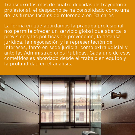
Transcurridas más de cuatro décadas de trayectoria
profesional, el despacho se ha consolidado como una
de las firmas locales de referencia en Baleares.
La forma en que abordamos la práctica profesional
nos permite ofrecer un servicio global que abarca la
previsión y las políticas de prevención, la defensa
jurídica, la negociación y la representación de
Cerrar
intereses, tanto en sede judicial como extrajudicial y
ante las Administraciones Públicas. Cada uno de esos
cometidos es abordado desde el trabajo en equipo y
la profundidad en el análisis.
Acepto recibir comunicaciones sobre nuevos
artículos legales.
Acepto
condiciones
de
de esta
y
las
legales
privacidad
web.