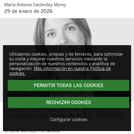
María Antonia
Caldentey Morey
29 de enero de 2026
Utilizamos cookies, propias y de terceros, para optimizar
su visita y mejorar nuestros servicios mediante la
personalización de nuestros contenidos y analítica de
navegación.
Más información en nuestra Política de
cookies.
PERMITIR TODAS LAS COOKIES
RECHAZAR COOKIES
¿Cuándo vender una rama de actividad no es
una segregación? Claves de la STS 1878/2025
Configurar cookies
Cristina
Conrado Hernández