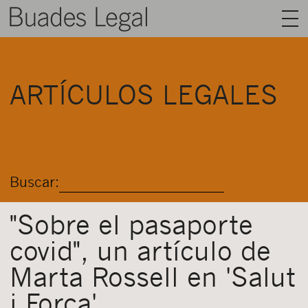
BUADES LEGAL
ARTÍCULOS LEGALES
ÁREAS
EQUIPO
TALENTO
Buscar:
ACTUALIDAD
CONTACTO
"Sobre el pasaporte
covid", un artículo de
ESPAÑOL
Marta Rossell en 'Salut
i Força'