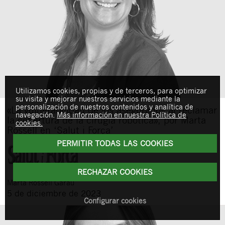
Utilizamos cookies, propias y de terceros, para optimizar
su visita y mejorar nuestros servicios mediante la
personalización de nuestros contenidos y analítica de
«La vulnerabilidad de los asegurados al reclamar
navegación.
Más información en nuestra Política de
la cobertura de la cirugía robótica», por Marta
cookies.
Rossell en ‘Salut i Força’
PERMITIR TODAS LAS COOKIES
RECHAZAR COOKIES
Marta
Rossell Garau
5 de diciembre de 2023
Configurar cookies