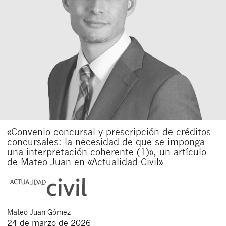
Acepto recibir comunicaciones sobre nuevos
artículos legales.
Acepto
condiciones
de
de esta
y
las
legales
privacidad
web.
Al pulsar el botón de envío manifiesta haber leído la siguiente
información básica sobre privacidad
: El responsable del tratamiento
es Buades Legal S.L. La finalidad es la atención a su solicitud. Tiene
derecho a acceder, rectificar y suprimir los datos, así como otros
derechos como se explica en la
política de privacidad de nuestra web
«Convenio concursal y prescripción de créditos
concursales: la necesidad de que se imponga
una interpretación coherente (1)», un artículo
de Mateo Juan en «Actualidad Civil»
Mateo
Juan Gómez
24 de marzo de 2026