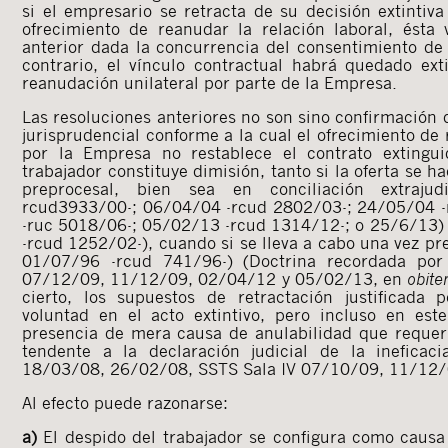
si el empresario se retracta de su decisión extintiva
ofrecimiento de reanudar la relación laboral, ésta
anterior dada la concurrencia del consentimiento de 
contrario, el vínculo contractual habrá quedado ex
reanudación unilateral por parte de la Empresa.
Las resoluciones anteriores no son sino confirmación 
jurisprudencial conforme a la cual el ofrecimiento de
por la Empresa no restablece el contrato extingu
trabajador constituye dimisión, tanto si la oferta se 
preprocesal, bien sea en conciliación extraju
rcud3933/00-; 06/04/04 -rcud 2802/03-; 24/05/04 
-ruc 5018/06-; 05/02/13 -rcud 1314/12-; o 25/6/13) 
-rcud 1252/02-), cuando si se lleva a cabo una vez p
01/07/96 -rcud 741/96-) (Doctrina recordada po
07/12/09, 11/12/09, 02/04/12 y 05/02/13, en
obiter
cierto, los supuestos de retractación justificada 
voluntad en el acto extintivo, pero incluso en est
presencia de mera causa de anulabilidad que requerir
tendente a la declaración judicial de la ineficac
18/03/08, 26/02/08, SSTS Sala IV 07/10/09, 11/12/
Al efecto puede razonarse:
a)
El despido del trabajador se configura como causa 