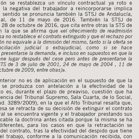
ión se restablezca un vínculo contractual ya roto e
a la negativa del trabajador a reincorporarse implica
e sentido se pronuncia también la STSJ de Andalucía,
ocial, de 11 de mayo de 2016. También la STSJ de
e 28 de octubre de 2016, que cita entre otras la STS de
n la que se afirma que «
el ofrecimiento de readmisión
sa no restablece el contrato extinguido y que el rechazo por
ón no equivale a la dimisión del mismo, tanto si la oferta se
iliación judicial o extrajudicial, como si se hace
 presentarse la demanda, e incluso en supuestos en que la
iene lugar después del cese pero antes de presentarse la
(STS de 3 de julio de 2001, 24 de mayo de 2004 , 11 de
tubre de 2009, entre otras)
».
anterior no es de aplicación en el supuesto de que la
l se produzca con antelación a la efectividad de la
sto es, durante el plazo de preaviso, cuestión que ha
encia del Tribunal Supremo, Sala Cuarta, de lo Social,
ud. 3289/2009), en la que el Alto Tribunal resalta que,
sa se retracta de su decisión de extinguir el contrato
ral se encuentra vigente y el trabajador prestando sus
licable la doctrina antes citada porque la misma se ha
iferentes, para los casos en que la retractación se
del contrato, tras la efectividad del despido que tiene
 el trabajo, conforme a la comunicación recibida, con