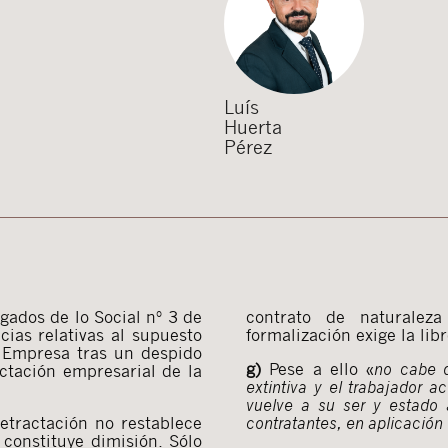
Luís
Huerta
Pérez
gados de lo Social nº 3 de
contrato de naturalez
ias relativas al supuesto
formalización exige la li
a Empresa tras un despido
g)
Pese a ello «
no cabe d
actación empresarial de la
extintiva y el trabajador a
vuelve a su ser y estado 
etractación no restablece
contratantes, en aplicación
 constituye dimisión. Sólo