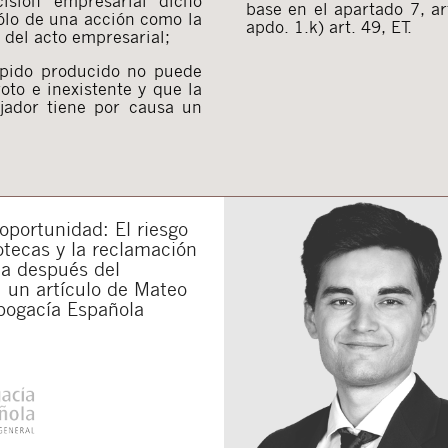
isión empresarial dicho
base en el apartado 7, ar
sólo de una acción como la
apdo. 1.k) art. 49, ET.
n del acto empresarial;
spido producido no puede
roto e inexistente y que la
ajador tiene por causa un
portunidad: El riesgo
otecas y la reclamación
da después del
 un artículo de Mateo
bogacía Española