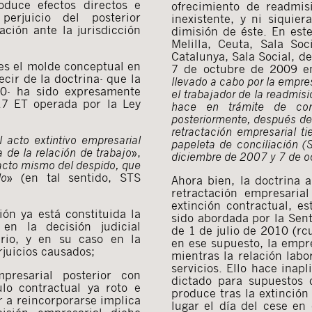
oduce efectos directos e
ofrecimiento de readmis
erjuicio del posterior
inexistente, y ni siquier
ción ante la jurisdicción
dimisión de éste. En est
Melilla, Ceuta, Sala S
Catalunya, Sala Social, d
 es el molde conceptual en
7 de octubre de 2009 e
ecir de la doctrina- que la
llevado a cabo por la empre
0- ha sido expresamente
el trabajador de la readmisi
5.7 ET operada por la Ley
hace en trámite de conc
posteriormente, después de
retractación empresarial t
l acto extintivo empresarial
papeleta de conciliación 
 de la relación de trabajo
»,
diciembre de 2007 y 7 de oc
 acto mismo del despido, que
lo
» (en tal sentido, STS
Ahora bien, la doctrina 
retractación empresaria
extinción contractual, e
ón ya está constituida la
sido abordada por la Sent
en la decisión judicial
de 1 de julio de 2010 (rc
sario, y en su caso en la
en ese supuesto, la empre
rjuicios causados;
mientras la relación labo
servicios. Ello hace inap
resarial posterior con
dictado para supuestos d
lo contractual ya roto e
produce tras la extinción 
r a reincorporarse implica
lugar el día del cese en