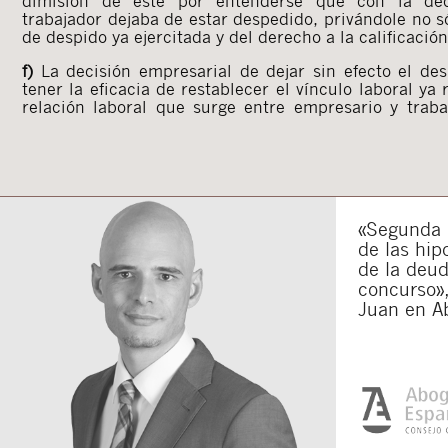
dimisión de éste por entenderse que con la dec
trabajador dejaba de estar despedido, privándole no 
de despido ya ejercitada y del derecho a la calificació
f)
La decisión empresarial de dejar sin efecto el de
tener la eficacia de restablecer el vínculo laboral ya 
relación laboral que surge entre empresario y trab
«Segunda o
de las hip
de la deu
concurso»,
Juan en A