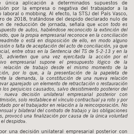
 única aplicación a determinados supuestos de
sión por la empresa o negativa del trabajador a la
 laboral o mobbing. Al efecto, la STSJ del País Vasco,
ero de 2018, tratándose del despido declarado nulo de
ón de reducción de jornada, señala que «
con todo es
upuesto de autos, habiéndose reconocido la extinción del
pido, que la propia empresarial reconoce en la conciliación
 readmite o está en disposición de ello, en modo alguno
ión o falta de aceptación del acto de conciliación, ya que
ncial, entre otras en la Sentencia del TS de 5-2-13 y en la
3, advierten que una vez ejercitada la acción por el
ntivo empresarial supone el presupuesto lógico de la
la relación de trabajo desde el mismo momento de la
ción, por lo que, a la presentación de la papeleta de
ente la demanda, la constitución de una nueva relación
levar aparejado un elemento de retractación o restauración
n los perjuicios causados, salvo desistimiento posterior del
a nueva decisión unilateral empresarial posterior con
misión, solo restablece el vínculo contractual ya roto y por
eptado por el trabajador en relación a la reincorporación. No
nsual y bilateral del contrato de trabajo y las obligaciones
, provocó una finalización por causa de la única voluntad
 el despido
».
por una decisión unilateral empresarial posterior con