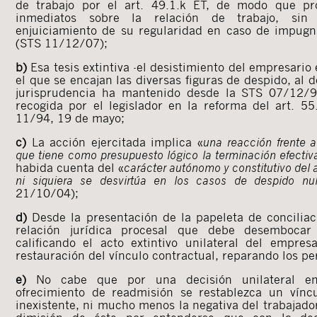
de trabajo por el art. 49.1.k ET, de modo que pr
inmediatos sobre la relación de trabajo, sin p
enjuiciamiento de su regularidad en caso de impugna
(STS 11/12/07);
b)
Esa tesis extintiva -el desistimiento del empresario
el que se encajan las diversas figuras de despido, al d
jurisprudencia ha mantenido desde la STS 07/12/9
recogida por el legislador en la reforma del art. 5
11/94, 19 de mayo;
c)
La acción ejercitada implica «
una reacción frente a
que tiene como presupuesto lógico la terminación efectiva
habida cuenta del «
carácter autónomo y constitutivo del
ni siquiera se desvirtúa en los casos de despido nu
21/10/04);
d)
Desde la presentación de la papeleta de conciliaci
relación jurídica procesal que debe desembocar 
calificando el acto extintivo unilateral del empre
restauración del vínculo contractual, reparando los pe
e)
No cabe que por una decisión unilateral emp
ofrecimiento de readmisión se restablezca un víncu
inexistente, ni mucho menos la negativa del trabajado