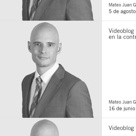
Mateo
Juan 
Acepto recibir co
5 de agost
Acepto las
condici
Al pulsar el botón de envío
es Buades Legal S.L. La fin
Videoblog
otros derechos como se exp
en la cont
Mateo
Juan 
16 de juni
Videoblog