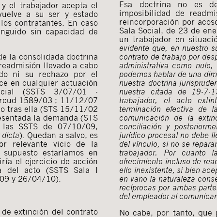
Esa doctrina no es de
 y el trabajador acepta el
imposibilidad de readmi
 vuelve a su ser y estado
reincorporación por acoso
los contratantes. En caso
Sala Social, de 23 de en
tinguido sin capacidad de
un trabajador en situaci
evidente que, en nuestro s
de la consolidada doctrina
contrato de trabajo por des
 readmisión llevado a cabo
administrativa como nulo,
ido ni su rechazo por el
podemos hablar de una dimis
hace en cualquier actuación
nuestra doctrina jurisprude
dicial (SSTS 3/07/01 -
nuestra citada de 19-7-1
-rcud 1589/03-; 11/12/07
trabajador, el acto exti
o tras ella (STS 15/11/02
terminación efectiva de 
resentada la demanda (STS
comunicación de la extin
r las SSTS de 07/10/09,
conciliación y posteriorm
 dicta
). Quedan a salvo, es
jurídico procesal no debe l
por relevante vicio de la
del vínculo, si no se repara
e supuesto estaríamos en
trabajador. Por cuanto l
ía el ejercicio de acción
ofrecimiento incluso de read
ia del acto (SSTS Sala I
ello inexistente, si bien ac
09 y 26/04/10).
en vano la naturaleza conse
recíprocas por ambas partes
del empleador al comunicar
de extinción del contrato
No cabe, por tanto, que 