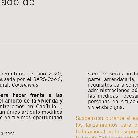
tado de
penúltimo del año 2020,
siempre será a insta
causada por el SARS-Cov-2,
parte arrendataria
uial,
Coronavirus.
requisitos para solic
administraciones pú
ara hacer frente a las
las medidas necesar
el ámbito de la vivienda y
personas en situaci
ntraremos en Capítulo I,
vivienda digna.
un único articulo modifica
e ya tuvimos oportunidad
Suspensión durante el e
los lanzamientos para p
habitacional en los supue
artes: