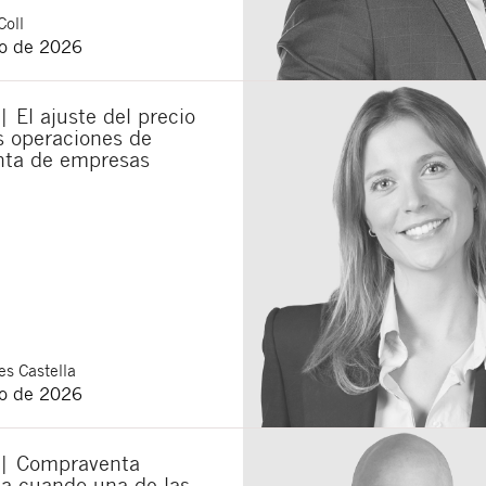
Coll
o de 2026
| El ajuste del precio
as operaciones de
ta de empresas
s Castella
o de 2026
 | Compraventa
ia cuando una de las