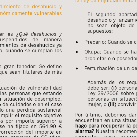
la Ley de Enjuiciamiento C
dimiento de desahucio y
conómicamente vulnerables
El segundo apartad
desahucio y lanzami
no sean objeto de 
supuestos:
ver es
¿Qué desahucios y
uspendidos de manera
Precario: Cuando se ce
imientos de desahucios ya
zo, cuando se cumplan los
Okupa: Cuando se ha 
propietario o poseedor
e gran tenedor: Se define
Perturbación de un der
 que sean titulares de más
Además de los requi
tuación de vulnerabilidad
debe ser;
(i)
persona 
 las personas que estando
Ley 39/2006 sobre p
n situación de desempleo,
personas en situac
 de cuidados o en el caso
mujer, o
(iii)
convivir
o una perdida sustancial
Por último, debemos dar
plir el requisito objetivo
encuentren en una situac
os por importe superior a
hago para recuperar la po
e ha fijado en 564,90.-€
alarma?
Nuestra recomen
corrección del importe en
requisitos para inte