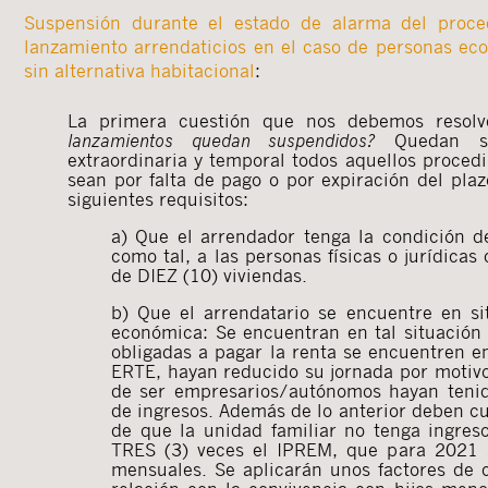
Suspensión durante el estado de alarma del proce
lanzamiento arrendaticios en el caso de personas e
sin alternativa habitacional
:
La primera cuestión que nos debemos resol
lanzamientos quedan suspendidos?
Quedan s
extraordinaria y temporal todos aquellos proced
sean por falta de pago o por expiración del pla
siguientes requisitos:
a) Que el arrendador tenga la condición d
como tal, a las personas físicas o jurídicas
de DIEZ (10) viviendas.
b) Que el arrendatario se encuentre en si
económica: Se encuentran en tal situación
obligadas a pagar la renta se encuentren e
ERTE, hayan reducido su jornada por motivo
de ser empresarios/autónomos hayan tenid
de ingresos. Además de lo anterior deben cum
de que la unidad familiar no tenga ingres
TRES (3) veces el IPREM, que para 2021 s
mensuales. Se aplicarán unos factores de 