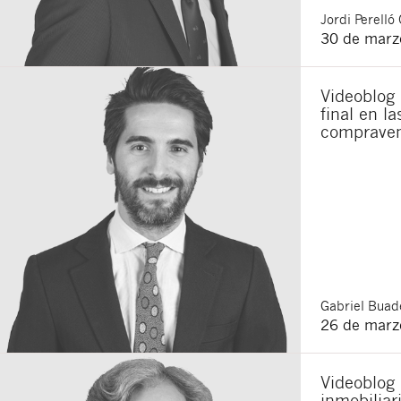
Jordi
Perelló 
30 de marz
Videoblog 
final en l
compraven
Gabriel
Buade
26 de marz
Videoblog
inmobiliar