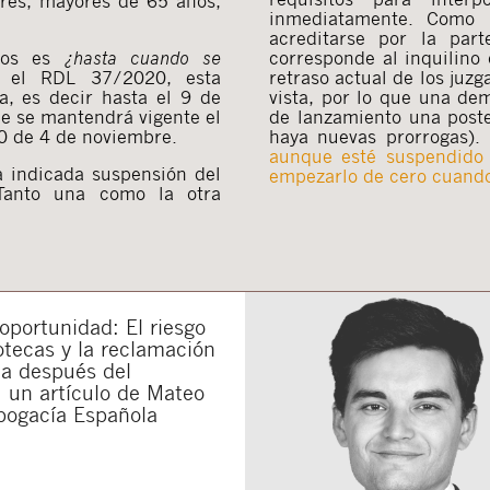
ores, mayores de 65 años,
inmediatamente. Como 
acreditarse por la pa
rnos es
¿hasta cuando se
corresponde al inquilino
 el RDL 37/2020, esta
retraso actual de los juz
a, es decir hasta el 9 de
vista, por lo que una d
ue se mantendrá vigente el
de lanzamiento una poster
0 de 4 de noviembre.
haya nuevas prorrogas).
aunque esté suspendido 
 indicada suspensión del
empezarlo de cero cuando 
Tanto una como la otra
portunidad: El riesgo
otecas y la reclamación
da después del
 un artículo de Mateo
bogacía Española