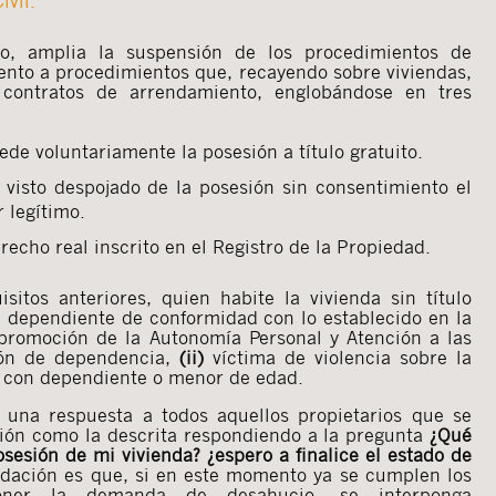
ivil.
o, amplia la suspensión de los procedimientos de
ento a procedimientos que, recayendo sobre viviendas,
contratos de arrendamiento, englobándose en tres
de voluntariamente la posesión a título gratuito.
visto despojado de la posesión sin consentimiento el
 legítimo.
echo real inscrito en el Registro de la Propiedad.
sitos anteriores, quien habite la vivienda sin título
dependiente de conformidad con lo establecido en la
romoción de la Autonomía Personal y Atención a las
ión de dependencia,
(ii)
víctima de violencia sobre la
 con dependiente o menor de edad.
 una respuesta a todos aquellos propietarios que se
ión como la descrita respondiendo a la pregunta
¿Qué
sesión de mi vivienda? ¿espero a finalice el estado de
dación es que, si en este momento ya se cumplen los
rponer la demanda de desahucio, se interponga