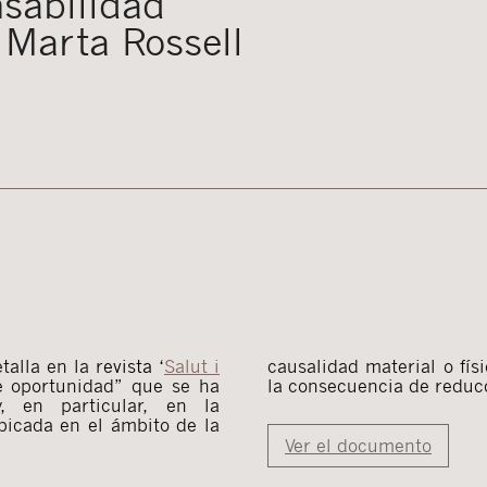
sabilidad
r Marta Rossell
etalla en la r
evista ‘
Salut
i
causalidad material o fís
e oportunidad” que se ha
la consecuencia de reduc
 en particular, en la
ubicada en el ámbito de la
Ver el documento