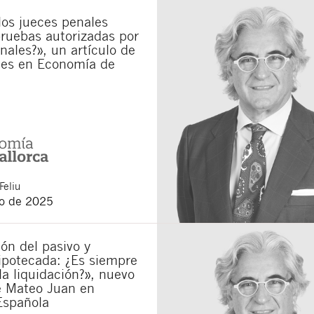
los jueces penales
municaciones sobre nuevos artículos legales.
ones legales
y
de privacidad
de esta web.
ruebas autorizadas por
unales?», un artículo de
 manifiesta haber leído la siguiente información básica sobre privacidad
: El re
es en Economía de
alidad es la atención a su solicitud. Tiene derecho a acceder, rectificar y supr
lica en la
política de privacidad de nuestra web
Feliu
o de 2025
ón del pasivo y
ipotecada: ¿Es siempre
la liquidación?», nuevo
e Mateo Juan en
Española