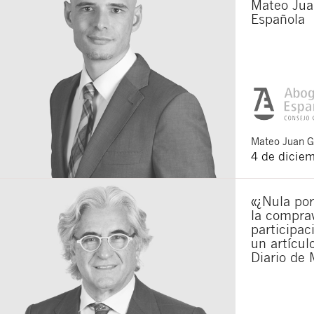
Mateo Jua
Española
Mateo
Juan 
4 de dicie
«¿Nula por
la compra
participac
un artícu
Diario de 