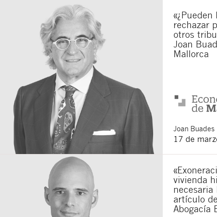
«¿Pueden 
Acepto recibir co
Acepto las
condici
rechazar p
otros trib
Al pulsar el botón de envío
Joan Buad
es Buades Legal S.L. La fin
otros derechos como se exp
Mallorca
Joan
Buades 
17 de marz
«Exoneraci
vivienda h
necesaria 
artículo d
Abogacía 