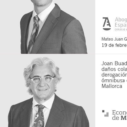
Mateo
Juan 
19 de febr
Joan Buade
daños cola
derogación
ómnibus» 
Mallorca