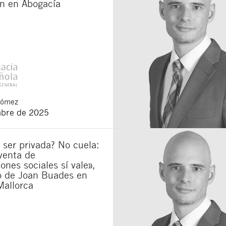
n en Abogacía
Gómez
mbre de 2025
 ser privada? No cuela:
venta de
iones sociales sí vale»,
lo de Joan Buades en
Mallorca