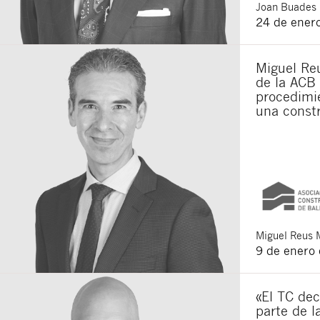
Joan
Buades 
24 de ener
Miguel Reu
de la ACB 
procedimie
una constr
Miguel
Reus 
9 de enero
«El TC dec
parte de l