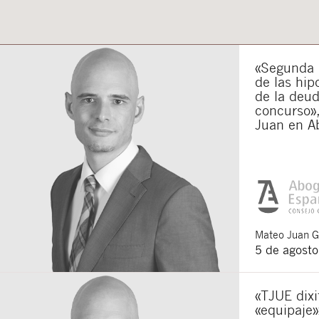
«Segunda o
de las hip
de la deu
concurso»,
Juan en A
Mateo
Juan 
5 de agost
«TJUE dixi
«equipaje»