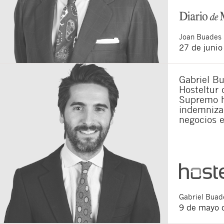
Joan
Buades 
27 de juni
Gabriel Bu
Hosteltur 
Supremo h
indemnizar
negocios 
Gabriel
Buade
9 de mayo 