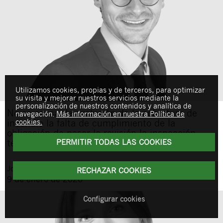
Utilizamos cookies, propias y de terceros, para optimizar
su visita y mejorar nuestros servicios mediante la
personalización de nuestros contenidos y analítica de
No es causa de exclusión de la cobertura de
navegación.
Más información en nuestra Política de
cookies.
incendio la falta de cumplimiento de la
obligación de pasar la revisión la inspección
técnica del vehículo (ITV)
PERMITIR TODAS LAS COOKIES
Jordi
Perelló Coll
RECHAZAR COOKIES
9 de enero de 2026
Configurar cookies