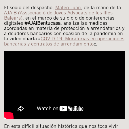
El socio del despacho,
Mateo Juan
, de la mano de la
AJAIB (Asssociació de Joves Advocats de les Illes
Balears)
, en el marco de su ciclo de conferencias
digitales
#AJAIBentucasa
, analiza las medidas
acordadas en materia de protección a arrendatarios y
a deudores bancarios con ocasión de la pandemia en
la video charla «
COVID-19: Moratorias en operaciones
bancarias y contratos de arrendamiento
«.
En esta difícil situación histórica que nos toca vivir