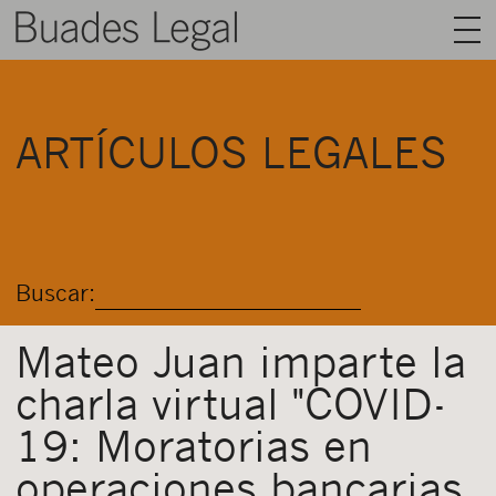
BUADES LEGAL
ARTÍCULOS LEGALES
ÁREAS
EQUIPO
TALENTO
Buscar:
ACTUALIDAD
CONTACTO
Mateo Juan imparte la
charla virtual "COVID-
ESPAÑOL
19: Moratorias en
operaciones bancarias