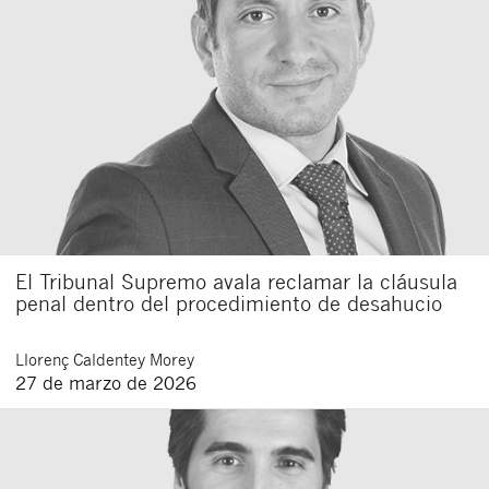
Acepto recibir comunicaciones sobre nuevos
artículos legales.
Acepto
condiciones
de
de esta
y
las
legales
privacidad
web.
Al pulsar el botón de envío manifiesta haber leído la siguiente
información básica sobre privacidad
: El responsable del tratamiento
es Buades Legal S.L. La finalidad es la atención a su solicitud. Tiene
derecho a acceder, rectificar y suprimir los datos, así como otros
derechos como se explica en la
política de privacidad de nuestra web
El Tribunal Supremo avala reclamar la cláusula
penal dentro del procedimiento de desahucio
Llorenç
Caldentey Morey
27 de marzo de 2026