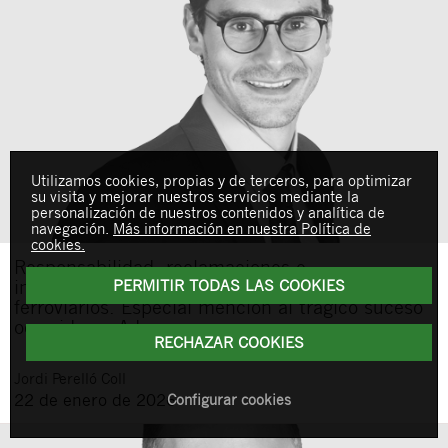
Utilizamos cookies, propias y de terceros, para optimizar
su visita y mejorar nuestros servicios mediante la
personalización de nuestros contenidos y analítica de
navegación.
Más información en nuestra Política de
cookies.
Responsabilidad, reclamaciones e
PERMITIR TODAS LAS COOKIES
indemnizaciones a resultas de los accidentes
ferroviarios. Especial mención al trágico suceso
ocurrido en Adamuz
RECHAZAR COOKIES
Jordi
Perelló Coll
Configurar cookies
22 de enero de 2026