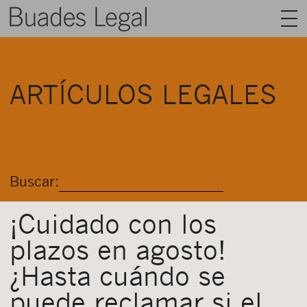
BUADES LEGAL
ARTÍCULOS LEGALES
ÁREAS
EQUIPO
TALENTO
Buscar:
ACTUALIDAD
CONTACTO
¡Cuidado con los
plazos en agosto!
ESPAÑOL
¿Hasta cuándo se
puede reclamar si el