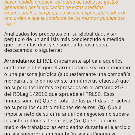
hayan podido producir, así como de todos los gastos
generados por la aplicación de estas medidas
excepcionales, sin perjuicio de las responsabilidades de
otro orden a que la conducta de los mismos pudiera dar
lugar.
Analizados los preceptos en, su globalidad, y sin
perjuicio de un análisis más concienzudo a medida
que pasen los días y se suceda la casuística,
destacamos lo siguiente:
Arrendatario
: El RDL únicamente aplica a aquellos
contratos en los que el arrendatario sea un autónomo
o una persona jurídica (supuestamente una compañía
mercantil, si bien no existe un númerus clausus) que
no supere los límites expresados en el artículo 257.1
del RDLeg 1/2010 que aprueba el TRLSC. Esos
límites sonr: (
a
) Que el total de las partidas del activo
no supere los cuatro millones de euros; (
b
) Que el
importe neto de su cifra anual de negocios no supere
los ocho millones de euros; y (
c
) Que el número
medio de trabajadores empleados durante el ejercicio
no sea superior a cincuenta.Ya sea autónomo ya