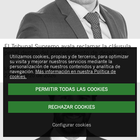
El Tribunal Supremo avala reclamar la cláusula
penal dentro del procedimiento de desahucio
Utilizamos cookies, propias y de terceros, para optimizar
su visita y mejorar nuestros servicios mediante la
personalización de nuestros contenidos y analítica de
Llorenç
Caldentey Morey
navegación.
Más información en nuestra Política de
27 de marzo de 2026
cookies.
PERMITIR TODAS LAS COOKIES
RECHAZAR COOKIES
Configurar cookies