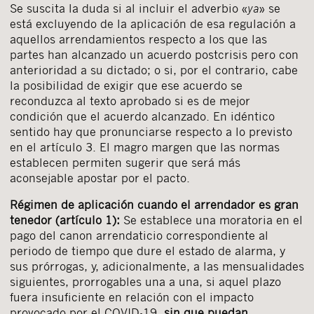
Se suscita la duda si al incluir el adverbio «
ya
» se
Acepto recibir comunicaciones sobre nuevos
está excluyendo de la aplicación de esa regulación a
artículos legales.
aquellos arrendamientos respecto a los que las
Acepto
condiciones
de
de esta
y
partes han alcanzado un acuerdo postcrisis pero con
las
legales
privacidad
web.
anterioridad a su dictado; o si, por el contrario, cabe
Al pulsar el botón de envío manifiesta haber leído la siguiente
la posibilidad de exigir que ese acuerdo se
información básica sobre privacidad
: El responsable del tratamiento
es Buades Legal S.L. La finalidad es la atención a su solicitud. Tiene
reconduzca al texto aprobado si es de mejor
derecho a acceder, rectificar y suprimir los datos, así como otros
derechos como se explica en la
política de privacidad de nuestra web
condición que el acuerdo alcanzado. En idéntico
sentido hay que pronunciarse respecto a lo previsto
en el artículo 3. El magro margen que las normas
establecen permiten sugerir que será más
aconsejable apostar por el pacto.
Régimen de aplicación cuando el arrendador es gran
tenedor (artículo 1):
Se establece una moratoria en el
pago del canon arrendaticio correspondiente al
periodo de tiempo que dure el estado de alarma, y
sus prórrogas, y, adicionalmente, a las mensualidades
siguientes, prorrogables una a una, si aquel plazo
fuera insuficiente en relación con el impacto
provocado por el COVID-19,
sin que puedan