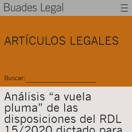
BUADES LEGAL
ARTÍCULOS LEGALES
ÁREAS
EQUIPO
TALENTO
Buscar:
ACTUALIDAD
CONTACTO
Análisis “a vuela
pluma” de las
ESPAÑOL
disposiciones del RDL
15/2020 dictado para