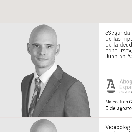
«Segunda o
de las hip
de la deu
concurso»,
Juan en A
Mateo
Juan 
5 de agost
Videoblog