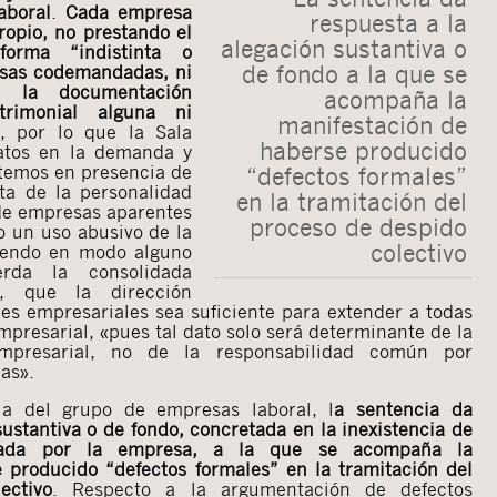
aboral
.
Cada empresa
respuesta a la
ropio, no prestando el
alegación sustantiva o
forma “indistinta o
de fondo a la que se
esas codemandadas, ni
 la documentación
acompaña la
trimonial alguna ni
manifestación de
, por lo que la Sala
haberse producido
atos en la demanda y
temos en presencia de
“defectos formales”
nta de la personalidad
en la tramitación del
 de empresas aparentes
proceso de despido
o un uso abusivo de la
colectivo
siendo en modo alguno
erda la consolidada
al, que la dirección
des empresariales sea suficiente para extender a todas
mpresarial, «pues tal dato solo será determinante de la
empresarial, no de la responsabilidad común por
as».
ia del grupo de empresas laboral, l
a sentencia da
sustantiva o de fondo, concretada en la inexistencia de
ocada por la empresa, a la que se acompaña la
 producido “defectos formales” en la tramitación del
ectivo
. Respecto a la argumentación de defectos