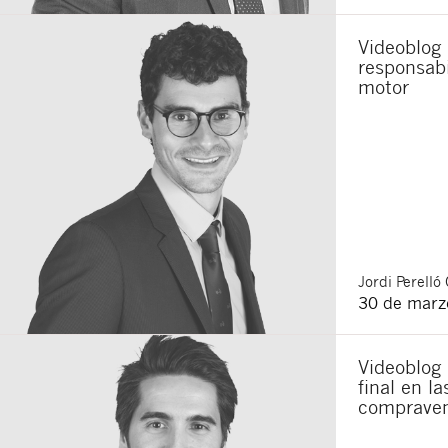
Videoblog 
responsabi
motor
Jordi
Perelló 
30 de marz
Videoblog 
final en l
compraven