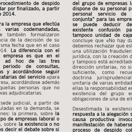
procedimiento de despido
del grupo de empresas l
ar por finalizado, a partir
dispone de su personal p
e 2014.
personal servicio de 
conjunta” para las empr
tra la empresa que efectúa
se puede deducir de
s varias codemandadas,
existente confusión pa
e también formalizaron
tampoco unidad de caja
cia de la decisión de su
concluye que «No hay d
misma fecha que en el caso
debemos rechazar que es
2014.
La diferencia con el
una utilización fraudule
ra empresa es que en el
jurídica, con la creación
es ad hoc de las tres
y tampoco está acreditad
periodo de consultas,
dirección unitaria», no 
as y acordándose seguir
suficiente, como recu
atarias del servicio
«para
doctrina jurisprudenci
ores», acordándose además
unitaria de varias entida
quellas personas que no
ellas la responsabilidad e
vas adjudicatarias.
existencia del grupo 
obligaciones de una de ell
sede judicial, a partir de
muladas en la demanda, se
Desestimada la existenc
ones: la primera, sobre
la
respuesta a la alegación 
upo de empresas laboral o
causa productiva inv
a, sobre
la existencia o no
manifestación de haberse
s decir el debate sobre si
proceso de despido col