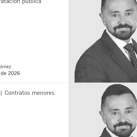
ratación pública
municaciones sobre nuevos artículos legales.
ones legales
y
de privacidad
de esta web.
 manifiesta haber leído la siguiente información básica sobre privacidad
: El re
alidad es la atención a su solicitud. Tiene derecho a acceder, rectificar y supr
lica en la
política de privacidad de nuestra web
Gómez
o de 2026
 | Contratos menores