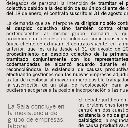
delegados de personal la intención de
tramitar el 
colectivo debido a la decisión de su único cliente de d
del 18 de enero, el contrato suscrito el 31 de agosto d
La demanda que se interpone
va dirigida no sólo con
el despido colectivo sino también contra otra
pertenecientes al mismo grupo mercantil y qu
procedimiento de despido colectivo como consecuen
único cliente de extinguir el contrato vigente, en la 
anterior, que les unía desde el 31 de agosto de 
procedimiento de despido colectivo de la prime
tramitado conjuntamente con los representant
codemandadas se alcanzó acuerdo durante el 
reconociéndose la existencia de causas productiv
efectuando gestiones con las nuevas empresas adjudic
tratar de recolocar al mayor número posible trabajad
la suscripción de un plan de recolocación para a
pudieran acogerse a la posible incorporación a las nue
El debate jurídico en 
las pretensiones for
La Sala concluye en
centró en dos cuesti
la inexistencia del
existencia o no de gr
grupo de empresas
patológico
; la segund
laboral
de causa productiva, e