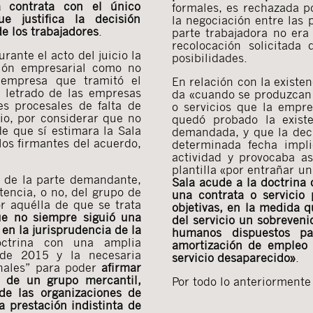
la contrata con el único
formales, es rechazada p
e justifica la decisión
la negociación entre las 
de los trabajadores
.
parte trabajadora no era
recolocación solicitada 
ante el acto del juicio la
posibilidades.
ión empresarial como no
 empresa que tramitó el
En relación con la existen
l letrado de las empresas
da «cuando se produzcan 
s procesales de falta de
o servicios que la empre
rio, por considerar que no
quedó probado la exist
de que sí estimara la Sala
demandada, y que la decis
os firmantes del acuerdo,
determinada fecha impli
actividad y provocaba as
plantilla «por entrañar u
es de la parte demandante,
Sala acude a la doctrina
tencia, o no, del grupo de
una contrata o servicio 
or aquélla de que se trata
objetivas, en la medida q
ue no siempre siguió una
del servicio un sobreveni
en la jurisprudencia de la
humanos dispuestos par
octrina con una amplia
amortización de empleo o
 de 2015 y la necesaria
servicio desaparecido»
.
nales” para poder
afirmar
e de un grupo mercantil,
Por todo lo anteriormente
de las organizaciones de
a prestación indistinta de