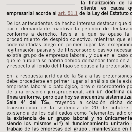
la finalización de 
cliente es causa qu
empresarial acorde al
art. 51.1
de la Ley del Estatuto 
De los antecedentes de hecho interesa destacar que dur
parte demandante mantuvo la petición de declarac
conforme a derecho, tesis a la que se opuso la
procedimiento de despido colectivo, mientras que e
codemandadas alegó en primer lugar las excepcione
legitimación pasiva y de litisconsorcio pasivo necesa
existía grupo de empresas laboral, y que en el caso 
que lo hubiera se habría debido demandar también a l
y respecto al fondo del litigio se opuso a la pretensión.
En la respuesta jurídica de la Sala a las pretension
debe procederse en primer lugar al análisis de la exis
empresas laboral o patológico, previo recordatorio p
de una creación jurisprudencial, «
en un doctrina q
línea uniforme, pero que hoy se encuentra sistematiza 
Sala 4ª del TS
», trayendo a colación dicha d
transcripción de la sentencia de 20 de octubre
existencia de los calificados como “elementos adicio
la existencia de un grupo laboral y no únicament
siendo los mismos «1º) el funcionamiento unitario 
trabajo de las empresas del grupo , manifestado en l