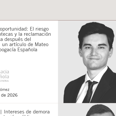
portunidad: El riesgo
otecas y la reclamación
da después del
 un artículo de Mateo
bogacía Española
Gómez
o de 2026
 | Intereses de demora