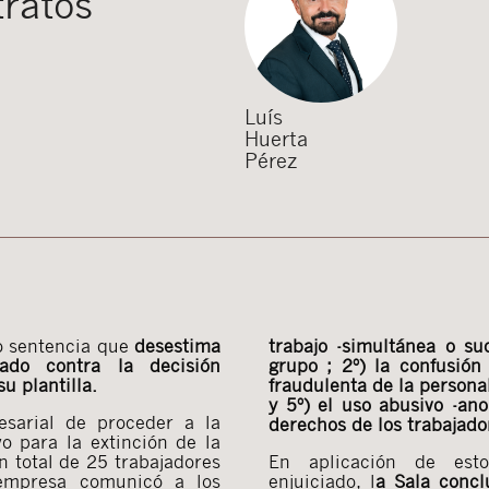
tratos
Luís
Huerta
Pérez
do sentencia que
desestima
trabajo -simultánea o su
ado contra la decisión
grupo ; 2º) la confusión 
u plantilla.
fraudulenta de la persona
y 5º) el uso abusivo -ano
esarial de proceder a la
derechos de los trabajado
o para la extinción de la
un total de 25 trabajadores
En aplicación de esto
empresa comunicó a los
enjuiciado, l
a Sala concl