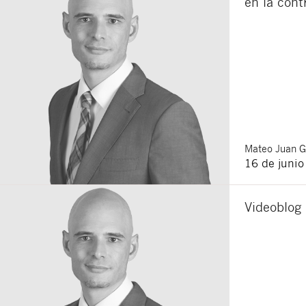
en la cont
Acepto recibir co
Acepto las
condici
Al pulsar el botón de envío
es Buades Legal S.L. La fin
otros derechos como se exp
Mateo
Juan 
16 de juni
Videoblog