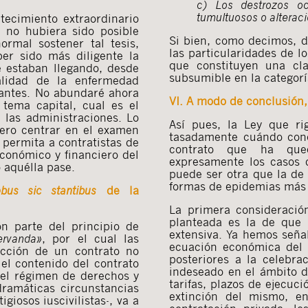
c) Los destrozos oc
tumultuosos o alteraci
ecimiento extraordinario
e no hubiera sido posible
Si bien, como decimos, di
ormal sostener tal tesis,
las particularidades de l
r sido más diligente la
que constituyen una cla
e estaban llegando, desde
subsumible en la categoría
alidad de la enfermedad
mantes. No abundaré ahora
VI. A modo de conclusión,
 tema capital, cual es el
 las administraciones. Lo
Así pues, la Ley que ri
iero centrar en el examen
tasadamente cuándo conc
 permita a contratistas de
contrato que ha que
 económico y financiero del
expresamente los casos 
 aquélla pase.
puede ser otra que la de 
formas de epidemias más c
ebus sic stantibus
de la
La primera consideració
planteada es la de que 
ón parte del principio de
extensiva. Ya hemos seña
ervanda»
, por el cual las
ecuación económica del 
ección de un contrato no
posteriores a la celebra
 el contenido del contrato
indeseado en el ámbito de
 el régimen de derechos y
tarifas, plazos de ejecuci
dramáticas circunstancias
extinción del mismo, en
giosos iuscivilistas-, va a