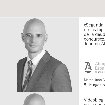
Acepto recibir co
Acepto las
condici
Al pulsar el botón de envío
es Buades Legal S.L. La fin
otros derechos como se exp
«Segunda o
de las hip
de la deu
concurso»,
Juan en A
Mateo
Juan 
5 de agost
Videoblog
en la cont