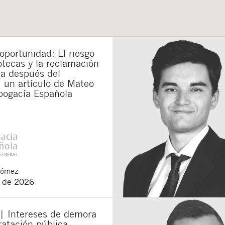
municaciones sobre nuevos artículos legales.
ones legales
y
de privacidad
de esta web.
 manifiesta haber leído la siguiente información básica sobre privacidad
: El re
alidad es la atención a su solicitud. Tiene derecho a acceder, rectificar y supr
lica en la
política de privacidad de nuestra web
portunidad: El riesgo
otecas y la reclamación
da después del
 un artículo de Mateo
bogacía Española
Gómez
o de 2026
 | Intereses de demora
ratación pública