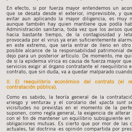
En efecto, si por fuerza mayor entendemos un acont
que se desata desde el exterior, imprevisible, y qu
evitar aun aplicando la mayor diligencia, es muy n
aunque también hay quien mantiene que podía habe
Administración sanitaria, toda vez que los avisos qu
hacia bastante tiempo, de la contagiosidad y let
provocada por el virus ya eran suficientemente alar
en este extremo, que sería entrar de lleno en otro
posible alcance de la responsabilidad patrimonial de
dejo para un posterior artículo. De momento, me qu
de si la epidemia vírica es causa de fuerza mayor que
servicios exigir al órgano contratante el reequilibrio
contrato, que sin duda, va a quedar malparado cuando
II. El reequilibrio económico del contrato (el
r
contratación pública).
Como es sabido, la teoría general de la contrataci
«riesgo y ventura» y el corolario del «
pacta sunt s
vicisitudes no previstas en el momento de la perf
suponen, como regla general, la exigencia de alterar
con el fin de mantener un equilibrio subsiguiente en
obligaciones mutuas. Es cierto que por mor de las 
actuales, tal doctrina -es opinión compartida por presti