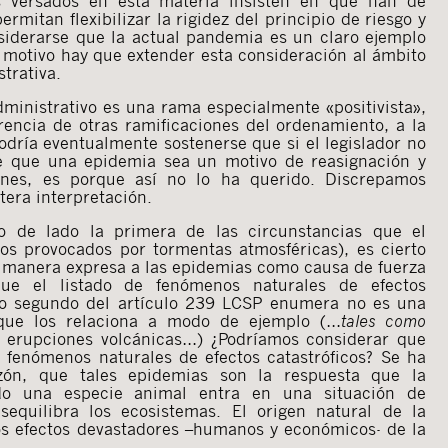
os versados en esta materia insisten en que han de
rmitan flexibilizar la rigidez del principio de riesgo y
siderarse que la actual pandemia es un claro ejemplo
 motivo hay que extender esta consideración al ámbito
trativa.
ministrativo es una rama especialmente «positivista»,
rencia de otras ramificaciones del ordenamiento, a la
Podría eventualmente sostenerse que si el legislador no
e que una epidemia sea un motivo de reasignación y
iones, es porque así no lo ha querido. Discrepamos
tera interpretación.
o de lado la primera de las circunstancias que el
os provocados por tormentas atmosféricas), es cierto
 manera expresa a las epidemias como causa de fuerza
ue el listado de fenómenos naturales de efectos
nto segundo del artículo 239 LCSP enumera no es una
 que los relaciona a modo de ejemplo (…
tales como
 erupciones volcánicas…) ¿Podríamos considerar que
n fenómenos naturales de efectos catastróficos? Se ha
azón, que tales epidemias son la respuesta que la
do una especie animal entra en una situación de
equilibra los ecosistemas. El origen natural de la
los efectos devastadores –humanos y económicos- de la