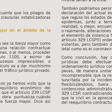
También podríamos perora
cuente que los pliegos de
declaración del actual e
clausulas estabilizadoras
que regula los estados de
epidemias, junto a ter
realidad, o mejor, encuen
ayor
en el ámbito de la
o realmente, alteraciones
el elemento de violencia f
artículo 329 LCSP.El orde
a sea la
fuerza mayor
como
violentas, pero también 
na relación contractual
letal como es el coronavir
ones, o al menos, proceder
culo 1105, a eximir de
Como conclusión, hay q
ucesos imprevisibles o
jurídicas debe efectua
rtículo va a dar muchísimo
ordenamiento jurídico c
l tráfico jurídico privado.
peces, de manera unitar
incomprensible que la res
suscitada por la incide
cos ya hemos visto que la
flexibilizándolos, fuer
quilibrio económico del
contencioso administrativ
o que el artículo 239 LCSP
329 LCSP, contradiciendo
e obra- puntualiza cuándo
que la civil en la apreci
e fuerza mayor. Dice así
del reequilibrio contractu