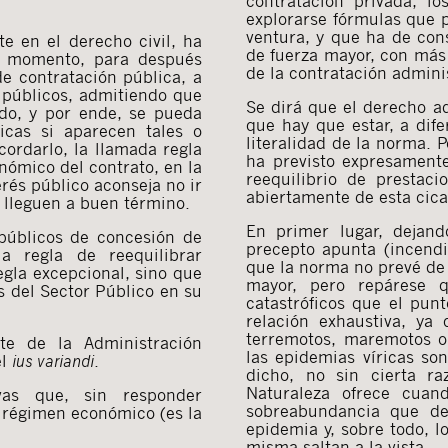
contratación privada, l
explorarse fórmulas que pe
ventura, y que ha de con
e en el derecho civil, ha
de fuerza mayor, con más
r momento, para después
de la contratación adminis
de contratación pública, a
s públicos, admitiendo que
Se dirá que el derecho ad
do, y por ende, se pueda
que hay que estar, a dife
ticas si aparecen tales o
literalidad de la norma. 
cordarlo, la llamada regla
ha previsto expresament
onómico del contrato, en la
reequilibrio de prestac
erés público aconseja no ir
abiertamente de esta cica
s lleguen a buen término.
En primer lugar, dejand
 públicos de concesión de
precepto apunta (incendi
a regla de reequilibrar
que la norma no prevé de
gla excepcional, sino que
mayor, pero repárese q
s del Sector Público en su
catastróficos que el pu
relación exhaustiva, ya
terremotos, maremotos o
rte de la Administración
las epidemias víricas so
el
ius variandi
.
dicho, no sin cierta r
Naturaleza ofrece cuan
vas que, sin responder
sobreabundancia que des
u régimen económico (es la
epidemia y, sobre todo, 
misma saltan a la vista.