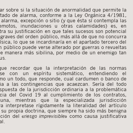
r sobre si la situación de anormalidad que permite la
stado de alarma, conforme a la Ley Orgánica 4/1981,
 alarma, excepción o sitio (y que ésta sí contempla las
remotos, inundaciones u otras calamidades) es, en
tra su justificación en que tales sucesos son potencial
 graves del orden público, más allá de que no concurra
ísica, lo que se incardinaría en el apartado tercero del
n público puede verse alterado por guerras o revueltas
de manera más sibilina, por medio de un enemigo tan
us.
ue recordar que la interpretación de las normas
rse con un espíritu sistemático, entendiendo el
omo un todo, que responde, cual cardumen o banco de
ia a las contingencias que acaezcan. Sería del todo
Cerrar
puesta de la jurisdicción ordinaria a la problemática
ncia del Covid 19 al cumplimiento de los contratos,
a una, mientras que la especializada jurisdicción
a interpretase rígidamente la literalidad del artículo
 su propia doctrina, que siempre ha sido más benigna
ación del «
riesgo imprevisible
» como causa justificativa
al.