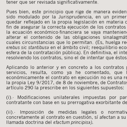
tener que ser revisada significativamente.
Pues bien, este principio que rige de manera evident
sido modulado por la Jurisprudencia, en un prime
quedar reflejado en la propia legislación en materia 
fin de asegurar la correcta ejecución de los contrato
la ecuación económico-financiera se vaya mantenien
alterar el contenido de las obligaciones sinalagmá
cuales circunstancias que lo permitan. (Es, huelga re
«rebus sic stantibus»
en el ámbito civil; reequilibrio ec
esfera de la contratación pública
).
En definitiva, el int
resolviendo los contratos, sino el de intentar que ésto
Aplicando lo anterior y en concreto a los contratos
servicios, resulta, como ya he comentado, que l
económicamente el contrato en ejecución no es una re
la propia Ley 9/2017, de 8 de noviembre, de Contrato
artículo 290 la prescribe en los siguientes supuestos:
(i).- Modificaciones unilaterales impuestas por pa
contratante con base en su prerrogativa exorbitante d
(ii).- Imposición de medidas legales o normati
concretamente al contrato en cuestión, sí afectan a s
llamada doctrina del
«factum principis»).