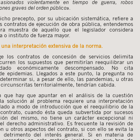
asionados violentamente en tiempo de guerra, robos
ones graves del orden público
».
cho precepto, por su ubicación sistemática, refiere a
os contratos de ejecución de obra pública, entendemos
ra muestra de aquello que el legislador considera
 o instituto de fuerza mayor.
 una interpretación extensiva de la norma.
ge los contratos de concesión de servicios delimita
urren los supuestos que permitirían reequilibrar un
dado económicamente descompensado. No cita
de epidemias. Llegados a este punto, la pregunta no
determinar si, a pesar de ello, las pandemias, u otras
ircunscritas territorialmente, tendrían cabida.
n que hay que apuntar en el análisis de la cuestión
la solución al problema requiere una interpretación
lado a modo de introducción que el reequilibrio de la
contrato, cuando ésta queda subvertida por sucesos
ción del mismo, no tiene un carácter excepcional ni
l derecho administrativo. Es frecuente la revisión de
ón u otros aspectos del contrato, si con ello se evita la
 detrimento del interés general. Si en materia de