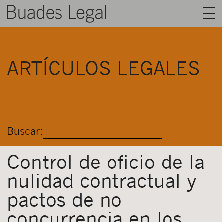
BUADES LEGAL
ARTÍCULOS LEGALES
ÁREAS
EQUIPO
TALENTO
Buscar:
ACTUALIDAD
CONTACTO
Control de oficio de la
nulidad contractual y
ESPAÑOL
pactos de no
concurrencia en los