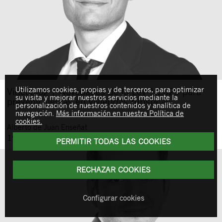
Utilizamos cookies, propias y de terceros, para optimizar
Videoblog | Novedades de la Ley 1:2025 para
su visita y mejorar nuestros servicios mediante la
prevenir fiestas en viviendas turísticas
personalización de nuestros contenidos y analítica de
navegación.
Más información en nuestra Política de
cookies.
Alberto
de Juan Enseñat
19 de febrero de 2026
PERMITIR TODAS LAS COOKIES
RECHAZAR COOKIES
Configurar cookies