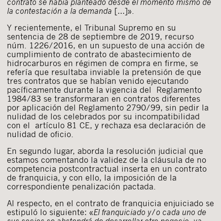
contrato se había planteado desde el momento mismo de
la contestación a la demanda
[…]».
Y recientemente, el Tribunal Supremo en su
sentencia de 28 de septiembre de 2019, recurso
núm. 1226/2016, en un supuesto de una acción de
cumplimiento de contrato de abastecimiento de
hidrocarburos en régimen de compra en firme, se
refería que resultaba inviable la pretensión de que
tres contratos que se habían venido ejecutando
pacíficamente durante la vigencia del Reglamento
1984/83 se transformaran en contratos diferentes
por aplicación del Reglamento 2790/99, sin pedir la
nulidad de los celebrados por su incompatibilidad
con el artículo 81 CE, y rechaza esa declaración de
nulidad de oficio.
En segundo lugar, aborda la resolución judicial que
estamos comentando la validez de la cláusula de no
competencia postcontractual inserta en un contrato
de franquicia, y con ello, la imposición de la
correspondiente penalización pactada.
Al respecto, en el contrato de franquicia enjuiciado se
estipuló lo siguiente: «
El franquiciado y/o cada uno de
sus socios se abstendrá de desarrollar otro negocio, ya