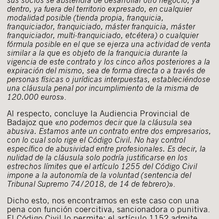
dentro, ya fuera del territorio expresado, en cualquier
modalidad posible (tienda propia, franquicia,
franquiciador, franquiciado, máster franquicia, máster
franquiciador, multi-franquiciado, etcétera) o cualquier
fórmula posible en el que se ejerza una actividad de venta
similar a la que es objeto de la franquicia durante la
vigencia de este contrato y los cinco años posteriores a la
expiración del mismo, sea de forma directa o a través de
personas físicas o jurídicas interpuestas, estableciéndose
una cláusula penal por incumplimiento de la misma de
120.000 euros
».
Al respecto, concluye la Audiencia Provincial de
Badajoz que «
no podemos decir que la cláusula sea
abusiva. Estamos ante un contrato entre dos empresarios,
con lo cual solo rige el Código Civil. No hay control
específico de abusividad entre profesionales. Es decir, la
nulidad de la cláusula solo podría justificarse en los
estrechos límites que el
artículo 1255
del Código Civil
impone a la autonomía de la voluntad (
sentencia del
Tribunal Supremo 74/2018, de 14 de febrero
)
».
Dicho esto, nos encontramos en este caso con una
pena con función coercitiva, sancionadora o punitiva.
El Código Civil lo permite: el artículo 1152 admite