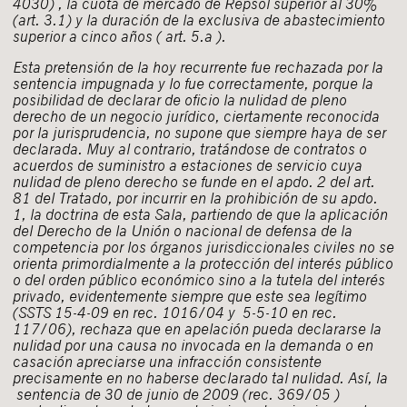
4030)
, la cuota de mercado de Repsol superior al 30%
(art. 3.1) y la duración de la exclusiva de abastecimiento
superior a cinco años ( art. 5.a ).
Esta pretensión de la hoy recurrente fue rechazada por la
sentencia impugnada y lo fue correctamente, porque la
posibilidad de declarar de oficio la nulidad de pleno
derecho de un negocio jurídico, ciertamente reconocida
por la jurisprudencia, no supone que siempre haya de ser
declarada. Muy al contrario, tratándose de contratos o
acuerdos de suministro a estaciones de servicio cuya
nulidad de pleno derecho se funde en el apdo. 2 del art.
81 del Tratado, por incurrir en la prohibición de su apdo.
1, la doctrina de esta Sala, partiendo de que la aplicación
del Derecho de la Unión o nacional de defensa de la
competencia por los órganos jurisdiccionales civiles no se
orienta primordialmente a la protección del interés público
o del orden público económico sino a la tutela del interés
privado, evidentemente siempre que este sea legítimo
(
SSTS 15-4-09
en rec. 1016/04 y
5-5-10
en rec.
117/06), rechaza que en apelación pueda declararse la
nulidad por una causa no invocada en la demanda o en
casación apreciarse una infracción consistente
precisamente en no haberse declarado tal nulidad. Así, la
sentencia de 30 de junio de 2009
(rec. 369/05 )