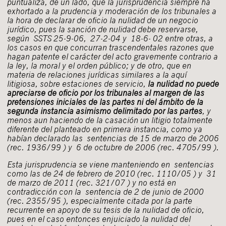
puntualiza, de un lado, que la jurisprudencia siempre ha
exhortado a la prudencia y moderación de los tribunales a
la hora de declarar de oficio la nulidad de un negocio
jurídico, pues la sanción de nulidad debe reservarse,
según
SSTS 25-9-06
,
27-2-04
y
18-6- 02
entre otras, a
los casos en que concurran trascendentales razones que
hagan patente el carácter del acto gravemente contrario a
la ley, la moral y el orden público; y de otro, que en
materia de relaciones jurídicas similares a la aquí
litigiosa, sobre estaciones de servicio,
la nulidad no puede
apreciarse de oficio por los tribunales al margen de las
pretensiones iniciales de las partes ni del ámbito de la
segunda instancia asimismo delimitado por las partes
, y
menos aun haciendo de la casación un litigio totalmente
diferente del planteado en primera instancia, como ya
habían declarado las
sentencias de 15 de marzo de 2006
(rec. 1936/99 ) y
6 de octubre de 2006
(rec. 4705/99 ).
Esta jurisprudencia se viene manteniendo en
sentencias
como las de 24 de febrero de 2010
(rec. 1110/05 ) y
31
de marzo de 2011
(rec. 321/07 ) y no está en
contradicción con la
sentencia de 2 de junio de 2000
(rec. 2355/95 ), especialmente citada por la parte
recurrente en apoyo de su tesis de la nulidad de oficio,
pues en el caso entonces enjuiciado la nulidad del