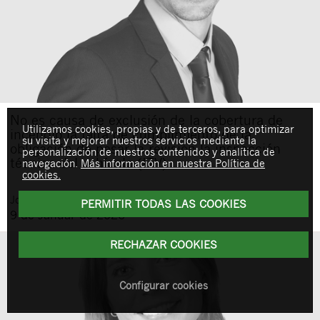
No es causa de exclusión de la cobertura de
Utilizamos cookies, propias y de terceros, para optimizar
incendio la falta de cumplimiento de la
su visita y mejorar nuestros servicios mediante la
obligación de pasar la revisión la inspección
personalización de nuestros contenidos y analítica de
técnica del vehículo (ITV)
navegación.
Más información en nuestra Política de
cookies.
Jordi
Perelló Coll
PERMITIR TODAS LAS COOKIES
9 de Januar de 2026
RECHAZAR COOKIES
Configurar cookies