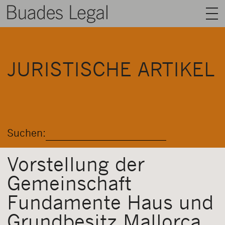
BUADES LEGAL
JURISTISCHE ARTIKEL
BEREICHE
AUSRÜSTUNG
TALENT
Suchen:
NACHRICHT
KONTAKT
Vorstellung der
Gemeinschaft
DEUTSCH
Fundamente Haus und
Grundbesitz Mallorca,