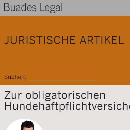
BUADES LEGAL
JURISTISCHE ARTIKEL
BEREICHE
AUSRÜSTUNG
TALENT
Suchen:
NACHRICHT
KONTAKT
Zur obligatorischen
Hundehaftpflichtversic
DEUTSCH