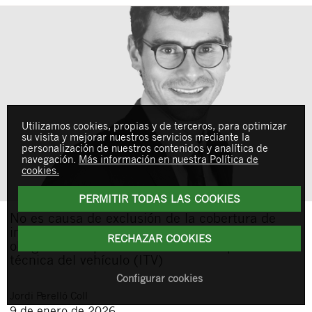
Utilizamos cookies, propias y de terceros, para optimizar
su visita y mejorar nuestros servicios mediante la
personalización de nuestros contenidos y analítica de
navegación.
Más información en nuestra Política de
cookies.
PERMITIR TODAS LAS COOKIES
No es causa de exclusión de la cobertura de
incendio la falta de cumplimiento de la
RECHAZAR COOKIES
obligación de pasar la revisión la inspección
técnica del vehículo (ITV)
Configurar cookies
Jordi
Perelló Coll
9 de enero de 2026