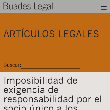
BUADES LEGAL
ARTÍCULOS LEGALES
ÁREAS
EQUIPO
TALENTO
Buscar:
ACTUALIDAD
CONTACTO
Imposibilidad de
exigencia de
ESPAÑOL
responsabilidad por el
socio único a los