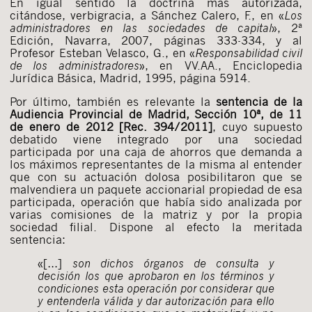
En igual sentido la doctrina más autorizada,
citándose, verbigracia, a Sánchez Calero, F., en «
Los
administradores en las sociedades de capital
», 2ª
Edición, Navarra, 2007, páginas 333-334, y al
Profesor Esteban Velasco, G., en «
Responsabilidad civil
de los administradores
», en VV.AA., Enciclopedia
Jurídica Básica, Madrid, 1995, página 5914.
Por último, también es relevante la
sentencia de la
Audiencia Provincial de Madrid, Sección 10ª, de 11
de enero de 2012 [Rec. 394/2011]
, cuyo supuesto
debatido viene integrado por una sociedad
participada por una caja de ahorros que demanda a
los máximos representantes de la misma al entender
que con su actuación dolosa posibilitaron que se
malvendiera un paquete accionarial propiedad de esa
participada, operación que había sido analizada por
varias comisiones de la matriz y por la propia
sociedad filial. Dispone al efecto la meritada
sentencia:
«[…]
son dichos órganos de consulta y
decisión los que aprobaron en los términos y
condiciones esta operación por considerar que
y entenderla válida y dar autorización para ello