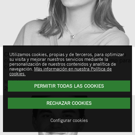
Cláusula penal en contratos de mantenimiento
Utilizamos cookies, propias y de terceros, para optimizar
su visita y mejorar nuestros servicios mediante la
comunitario: criterios del Tribunal Supremo para
personalización de nuestros contenidos y analítica de
considerarla abusiva
navegación.
Más información en nuestra Política de
cookies.
María
Martínez Manera
PERMITIR TODAS LAS COOKIES
20 de febrero de 2026
RECHAZAR COOKIES
Configurar cookies