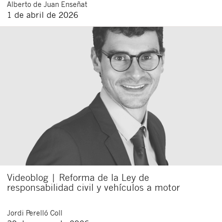
Alberto
de Juan Enseñat
Acepto recibir comunicaciones sobre nuevos
1 de abril de 2026
artículos legales.
Acepto
condiciones
de
de esta
y
las
legales
privacidad
web.
Al pulsar el botón de envío manifiesta haber leído la siguiente
información básica sobre privacidad
: El responsable del tratamiento
es Buades Legal S.L. La finalidad es la atención a su solicitud. Tiene
derecho a acceder, rectificar y suprimir los datos, así como otros
derechos como se explica en la
política de privacidad de nuestra web
Videoblog | Reforma de la Ley de
responsabilidad civil y vehículos a motor
Jordi
Perelló Coll