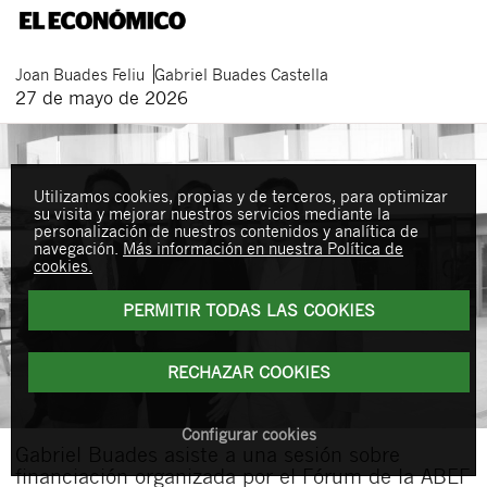
Joan
Buades Feliu
Gabriel
Buades Castella
27 de mayo de 2026
Utilizamos cookies, propias y de terceros, para optimizar
su visita y mejorar nuestros servicios mediante la
personalización de nuestros contenidos y analítica de
navegación.
Más información en nuestra Política de
cookies.
PERMITIR TODAS LAS COOKIES
RECHAZAR COOKIES
Configurar cookies
Gabriel Buades asiste a una sesión sobre
financiación organizada por el Fórum de la ABEF