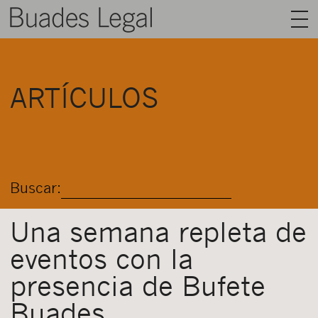
BUADES LEGAL
ARTÍCULOS
ÁREAS
EQUIPO
TALENTO
Buscar:
ACTUALIDAD
CONTACTO
Una semana repleta de
eventos con la
ESPAÑOL
presencia de Bufete
Buades