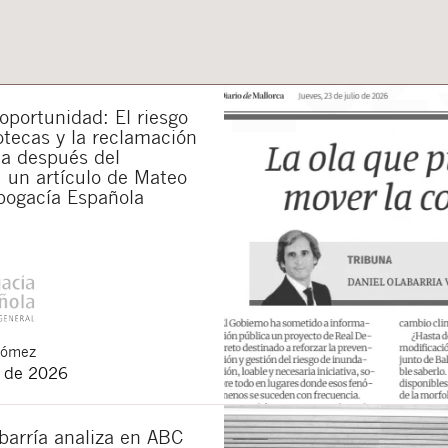
portunidad: El riesgo
otecas y la reclamación
da después del
 un artículo de Mateo
bogacía Española
Gómez
o de 2026
barría analiza en ABC