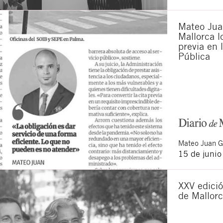
Acepto recibir co
Acepto las
condici
Mateo Juan
Mallorca lo
Al pulsar el botón de envío
es Buades Legal S.L. La fin
previa en 
otros derechos como se exp
Pública
Mateo
Juan 
15 de juni
XXV edició
de Mallor