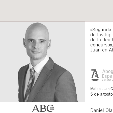
«Segunda o
de las hip
de la deu
concurso»,
Juan en A
Mateo
Juan 
5 de agost
Daniel Ola