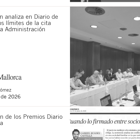
municaciones sobre nuevos artículos legales.
ones legales
y
de privacidad
de esta web.
 analiza en Diario de
s límites de la cita
 manifiesta haber leído la siguiente información básica sobre privacidad
: El re
alidad es la atención a su solicitud. Tiene derecho a acceder, rectificar y supr
la Administración
lica en la
política de privacidad de nuestra web
Gómez
o de 2026
n de los Premios Diario
ca