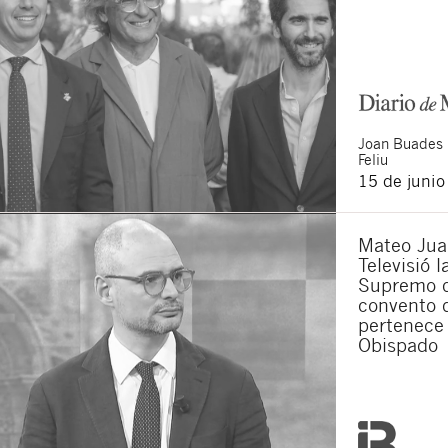
Joan
Buades
Feliu
15 de juni
Mateo Jua
Televisió 
Supremo q
convento 
pertenece 
Obispado