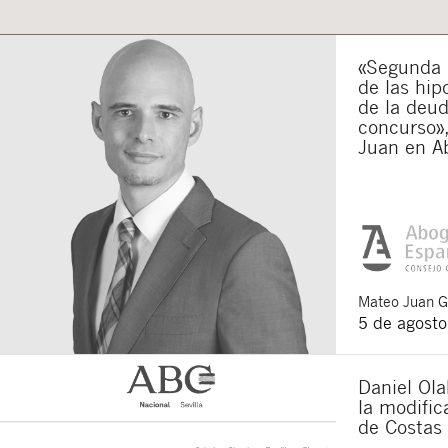
Acepto recibir co
Acepto las
condici
«Segunda o
Al pulsar el botón de envío
de las hip
es Buades Legal S.L. La fin
otros derechos como se exp
de la deu
concurso»,
Juan en A
Mateo
Juan 
5 de agost
Daniel Ola
la modifi
de Costas