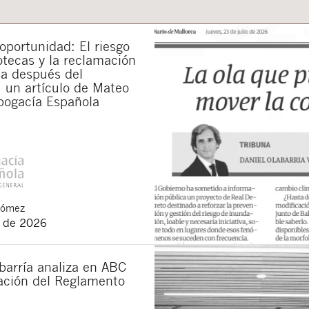
municaciones sobre nuevos artículos legales.
ones legales
y
de privacidad
de esta web.
portunidad: El riesgo
 manifiesta haber leído la siguiente información básica sobre privacidad
: El re
otecas y la reclamación
alidad es la atención a su solicitud. Tiene derecho a acceder, rectificar y supr
lica en la
política de privacidad de nuestra web
da después del
 un artículo de Mateo
bogacía Española
Gómez
o de 2026
barría analiza en ABC
cación del Reglamento