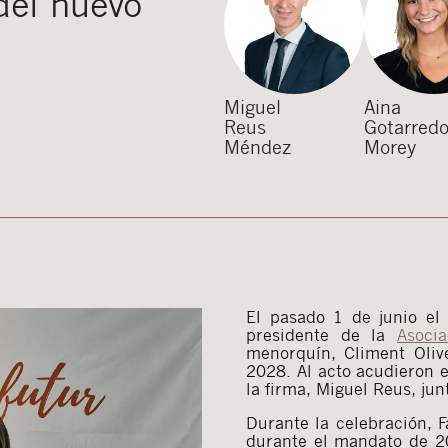
del nuevo
Miguel
Aina
Reus
Gotarred
Méndez
Morey
El pasado 1 de junio el 
presidente de la
Asoci
menorquín, Climent Oliv
2028. Al acto acudieron e
la firma, Miguel Reus, ju
Durante la celebración, F
durante el mandato de 20