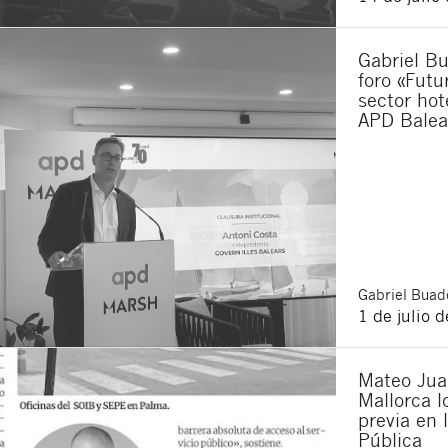
Acepto recibir co
Acepto las
condici
Gabriel Bu
Al pulsar el botón de envío
foro «Futu
es Buades Legal S.L. La fin
sector hot
otros derechos como se exp
APD Balea
Gabriel
Buade
1 de julio 
Mateo Juan
Mallorca lo
previa en 
Pública