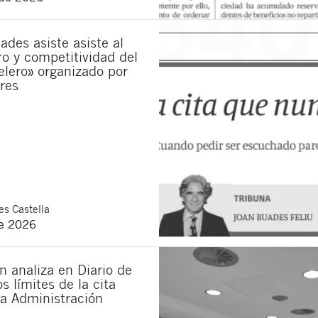
municaciones sobre nuevos artículos legales.
ones legales
y
de privacidad
de esta web.
ades asiste asiste al
 manifiesta haber leído la siguiente información básica sobre privacidad
: El re
ro y competitividad del
alidad es la atención a su solicitud. Tiene derecho a acceder, rectificar y supr
elero» organizado por
lica en la
política de privacidad de nuestra web
res
s Castella
de 2026
 analiza en Diario de
s límites de la cita
la Administración