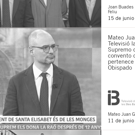
Joan
Buades
Feliu
15 de juni
Mateo Jua
Televisió 
Supremo q
convento 
pertenece 
Obispado
Mateo
Juan 
11 de juni