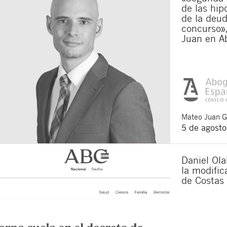
de las hip
de la deu
concurso»,
Juan en A
Mateo
Juan 
5 de agost
Daniel Ola
la modifi
de Costas