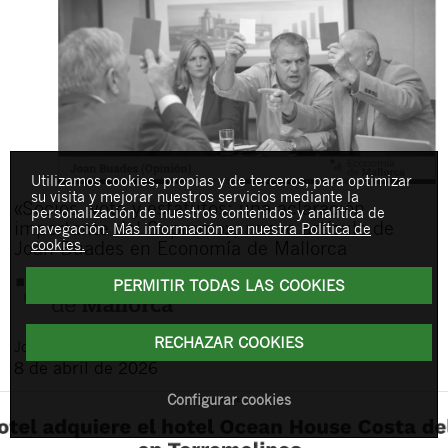
Utilizamos cookies, propias y de terceros, para optimizar
su visita y mejorar nuestros servicios mediante la
«Socios, voto y estatutos: una aclaración
personalización de nuestros contenidos y analítica de
importante del Supremo», nuevo artículo de
navegación.
Más información en nuestra Política de
cookies.
Joan Buades en Economía de Mallorca
PERMITIR TODAS LAS COOKIES
RECHAZAR COOKIES
Joan
Buades Feliu
8 de abril de 2026
Configurar cookies