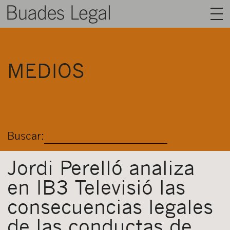
BUADES LEGAL
MEDIOS
ÁREAS
EQUIPO
TALENTO
Buscar:
ACTUALIDAD
CONTACTO
Jordi Perelló analiza
en IB3 Televisió las
ESPAÑOL
consecuencias legales
de las conductas de