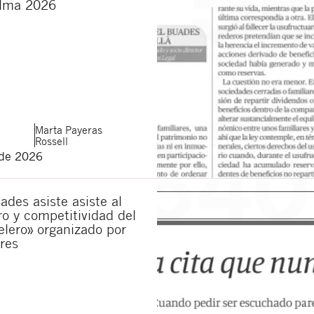
lma 2026
municaciones sobre nuevos artículos legales.
ones legales
y
de privacidad
de esta web.
 manifiesta haber leído la siguiente información básica sobre privacidad
: El re
alidad es la atención a su solicitud. Tiene derecho a acceder, rectificar y supr
lica en la
política de privacidad de nuestra web
Marta
Payeras
Rossell
 de 2026
ades asiste asiste al
ro y competitividad del
elero» organizado por
res