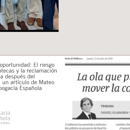
portunidad: El riesgo
otecas y la reclamación
da después del
 un artículo de Mateo
bogacía Española