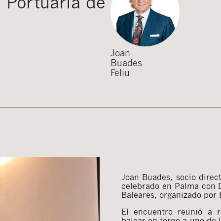
 Portuaria de
Joan
Buades
Feliu
Joan Buades, socio direct
celebrado en Palma con D.
Baleares, organizado por 
El encuentro reunió a re
balear en torno a uno de l