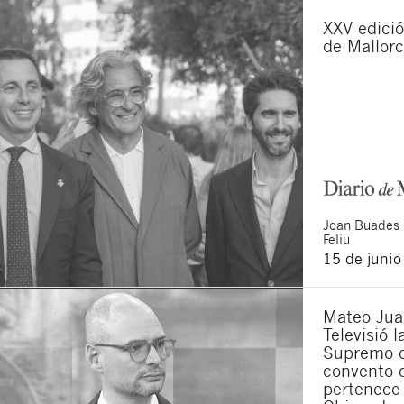
XXV edició
de Mallor
Joan
Buades
Feliu
15 de juni
Mateo Jua
Televisió 
Supremo q
convento 
pertenece 