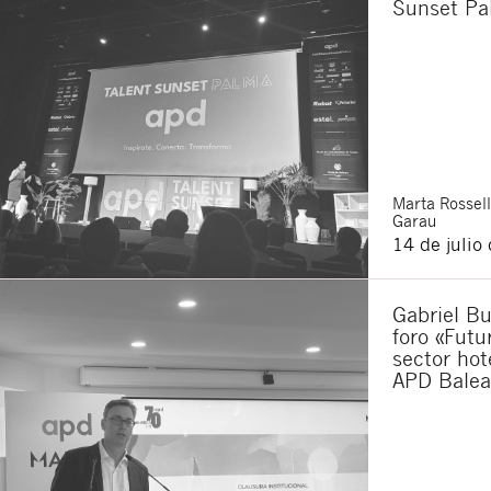
Sunset Pa
Acepto recibir co
Acepto las
condici
Al pulsar el botón de envío
es Buades Legal S.L. La fin
otros derechos como se exp
Marta
Rossell
Garau
14 de julio
Gabriel Bu
foro «Futu
sector hot
APD Balea