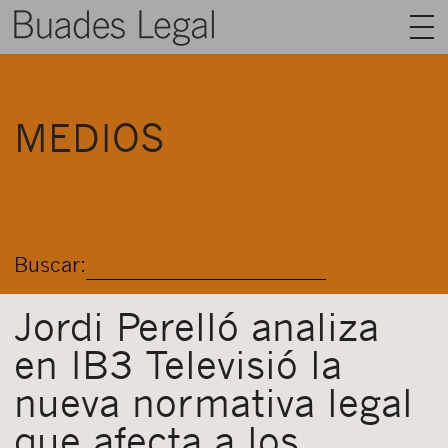
BUADES LEGAL
MEDIOS
ÁREAS
EQUIPO
TALENTO
Buscar:
ACTUALIDAD
CONTACTO
Jordi Perelló analiza
en IB3 Televisió la
ESPAÑOL
nueva normativa legal
que afecta a los