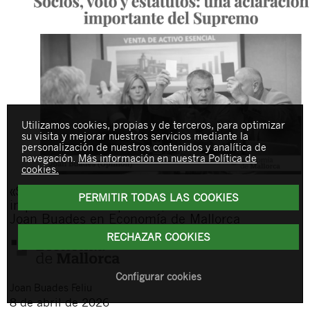
Utilizamos cookies, propias y de terceros, para optimizar
su visita y mejorar nuestros servicios mediante la
personalización de nuestros contenidos y analítica de
navegación.
Más información en nuestra Política de
cookies.
«Socios, voto y estatutos: una aclaración
PERMITIR TODAS LAS COOKIES
importante del Supremo», nuevo artículo de
Joan Buades en Economía de Mallorca
RECHAZAR COOKIES
Configurar cookies
Joan
Buades Feliu
8 de abril de 2026