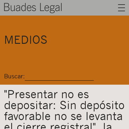
BUADES LEGAL
MEDIOS
ÁREAS
EQUIPO
TALENTO
Buscar:
ACTUALIDAD
CONTACTO
"Presentar no es
depositar: Sin depósito
ESPAÑOL
favorable no se levanta
el cierre registral", la