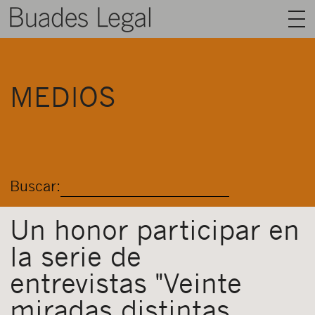
BUADES LEGAL
MEDIOS
ÁREAS
EQUIPO
TALENTO
Buscar:
ACTUALIDAD
CONTACTO
Un honor participar en
la serie de
ESPAÑOL
entrevistas "Veinte
miradas distintas