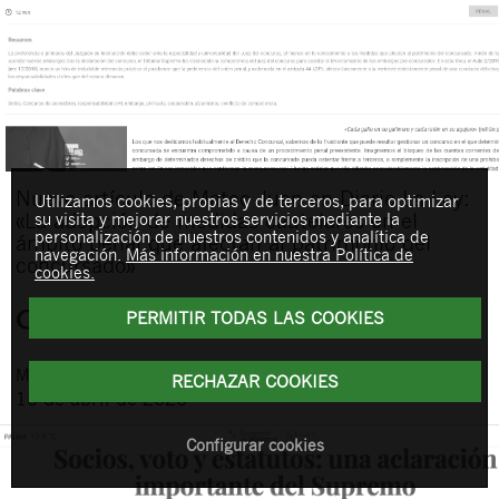
Nuevo artículo de Mateo Juan en Diario La Ley:
Utilizamos cookies, propias y de terceros, para optimizar
«La adopción de medidas cautelares en el
su visita y mejorar nuestros servicios mediante la
personalización de nuestros contenidos y analítica de
ámbito penal que afectan al patrimonio del
navegación.
Más información en nuestra Política de
concursado»
cookies.
PERMITIR TODAS LAS COOKIES
Mateo
Juan Gómez
RECHAZAR COOKIES
13 de abril de 2026
Configurar cookies