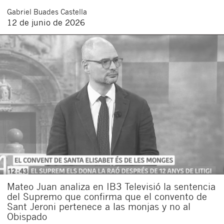
Gabriel
Buades Castella
Acepto recibir comunicaciones sobre nuevos
12 de junio de 2026
artículos legales.
Acepto
condiciones
de
de esta
y
las
legales
privacidad
web.
Al pulsar el botón de envío manifiesta haber leído la siguiente
información básica sobre privacidad
: El responsable del tratamiento
es Buades Legal S.L. La finalidad es la atención a su solicitud. Tiene
derecho a acceder, rectificar y suprimir los datos, así como otros
derechos como se explica en la
política de privacidad de nuestra web
Mateo Juan analiza en IB3 Televisió la sentencia
del Supremo que confirma que el convento de
Sant Jeroni pertenece a las monjas y no al
Obispado