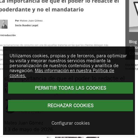
Utilizamos cookies, propias y de terceros, para optimizar
su visita y mejorar nuestros servicios mediante la
personalización de nuestros contenidos y analítica de
navegación.
Más información en nuestra Política de
cookies.
«La importancia de que el poder lo redacte el
poderdante y no el mandatario», un artículo de
PERMITIR TODAS LAS COOKIES
Mateo Juan en Abogacía Española
RECHAZAR COOKIES
Mateo
Juan Gómez
Configurar cookies
13 de mayo de 2026