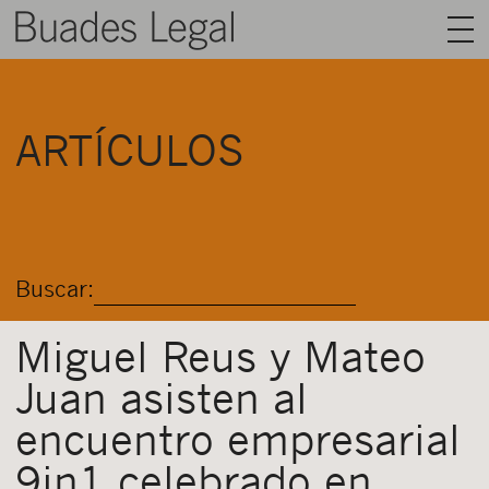
BUADES LEGAL
ARTÍCULOS
ÁREAS
EQUIPO
TALENTO
Buscar:
ACTUALIDAD
CONTACTO
Miguel Reus y Mateo
Juan asisten al
ESPAÑOL
encuentro empresarial
9in1 celebrado en