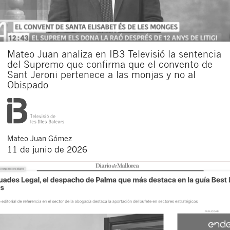
Acepto recibir comunicaciones sobre nuevos
artículos legales.
Acepto
condiciones
de
de esta
y
las
legales
privacidad
web.
Mateo Juan analiza en IB3 Televisió la sentencia
Al pulsar el botón de envío manifiesta haber leído la siguiente
del Supremo que confirma que el convento de
información básica sobre privacidad
: El responsable del tratamiento
es Buades Legal S.L. La finalidad es la atención a su solicitud. Tiene
Sant Jeroni pertenece a las monjas y no al
derecho a acceder, rectificar y suprimir los datos, así como otros
Obispado
derechos como se explica en la
política de privacidad de nuestra web
Mateo
Juan Gómez
11 de junio de 2026