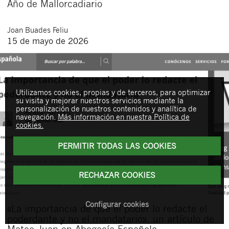
Año de Mallorcadiario
Joan
Buades Feliu
15 de mayo de 2026
Utilizamos cookies, propias y de terceros, para optimizar
su visita y mejorar nuestros servicios mediante la
personalización de nuestros contenidos y analítica de
navegación.
Más información en nuestra Política de
cookies.
PERMITIR TODAS LAS COOKIES
RECHAZAR COOKIES
Configurar cookies
«La importancia de que el poder lo redacte el
poderdante y no el mandatario», un artículo de
Mateo Juan en Abogacía Española