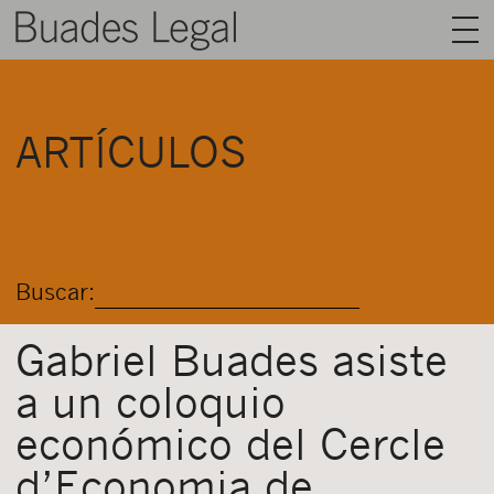
BUADES LEGAL
ARTÍCULOS
ÁREAS
EQUIPO
TALENTO
Buscar:
ACTUALIDAD
CONTACTO
Gabriel Buades asiste
a un coloquio
ESPAÑOL
económico del Cercle
d’Economia de