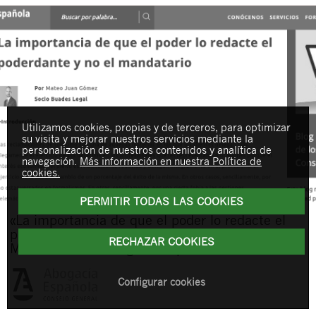
Utilizamos cookies, propias y de terceros, para optimizar
su visita y mejorar nuestros servicios mediante la
personalización de nuestros contenidos y analítica de
navegación.
Más información en nuestra Política de
cookies.
PERMITIR TODAS LAS COOKIES
«La importancia de que el poder lo redacte el
poderdante y no el mandatario», un artículo de
RECHAZAR COOKIES
Mateo Juan en Abogacía Española
Configurar cookies