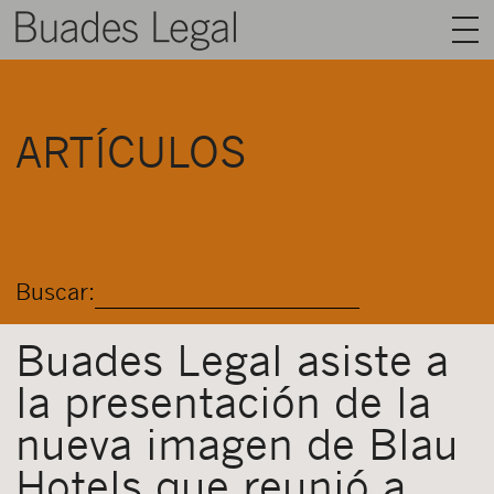
BUADES LEGAL
ARTÍCULOS
ÁREAS
EQUIPO
TALENTO
Buscar:
ACTUALIDAD
CONTACTO
Buades Legal asiste a
la presentación de la
ESPAÑOL
nueva imagen de Blau
Hotels que reunió a