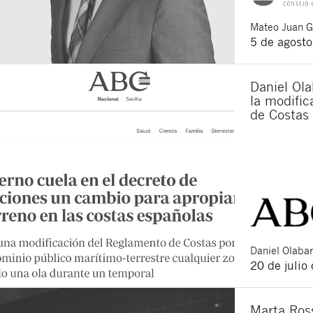
Acepto recibir co
Mateo
Juan 
Acepto las
condici
5 de agost
Al pulsar el botón de envío
es Buades Legal S.L. La fin
otros derechos como se exp
Daniel Ola
la modifi
de Costas
Daniel
Olabar
20 de julio
Marta Ross