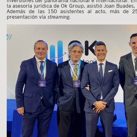
inversiones del panorama nacional e internacional. E
la asesoría jurídica de Ok Group, asistió Joan Buades, 
Además de las 150 asistentes al acto, más de 25
presentación vía
streaming
.