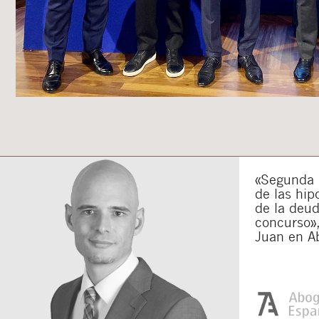
«Segunda o
de las hip
de la deu
concurso»,
Juan en A