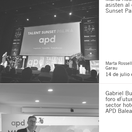
asisten al
Sunset Pa
Marta
Rossell
Garau
14 de julio
Gabriel Bu
foro «Futu
sector hot
APD Balea