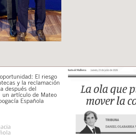
portunidad: El riesgo
otecas y la reclamación
da después del
 un artículo de Mateo
bogacía Española