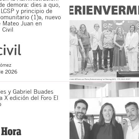
de demora: dies a quo,
 LCSP y principio de
omunitario (1)», nuevo
e Mateo Juan en
 Civil
Gómez
de 2026
es y Gabriel Buades
a X edición del Foro El
o