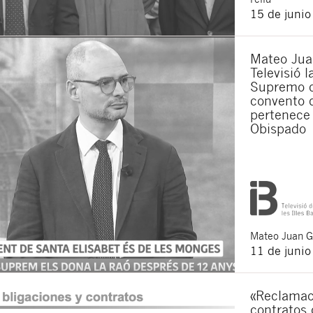
15 de juni
Acepto recibir co
Acepto las
condici
Al pulsar el botón de envío
Mateo Jua
es Buades Legal S.L. La fin
Televisió 
otros derechos como se exp
Supremo q
convento 
pertenece 
Obispado
Mateo
Juan 
11 de juni
«Reclamac
contratos 