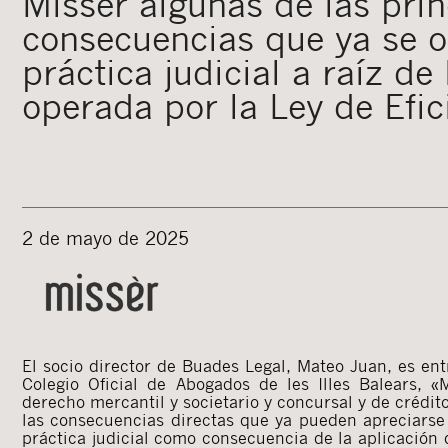
Missèr algunas de las prin
consecuencias que ya se o
práctica judicial a raíz de
operada por la Ley de Efic
2 de mayo de 2025
El socio director de Buades Legal, Mateo Juan, es entr
ha marcado el legislador (reducir la litigiosidad) no es
Colegio Oficial de Abogados de les Illes Balears, 
medio -obligar a negociar antes de litigar- será 
derecho mercantil y societario y concursal y de crédi
las consecuencias directas que ya pueden apreciars
práctica judicial como consecuencia de la aplicación 