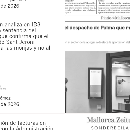
o de 2026
municaciones sobre nuevos artículos legales.
ones legales
y
de privacidad
de esta web.
 manifiesta haber leído la siguiente información básica sobre privacidad
: El re
n analiza en IB3
alidad es la atención a su solicitud. Tiene derecho a acceder, rectificar y supr
la sentencia del
lica en la
política de privacidad de nuestra web
ue confirma que el
de Sant Jeroni
a las monjas y no al
Gómez
o de 2026
ión de facturas en
con la Administración.