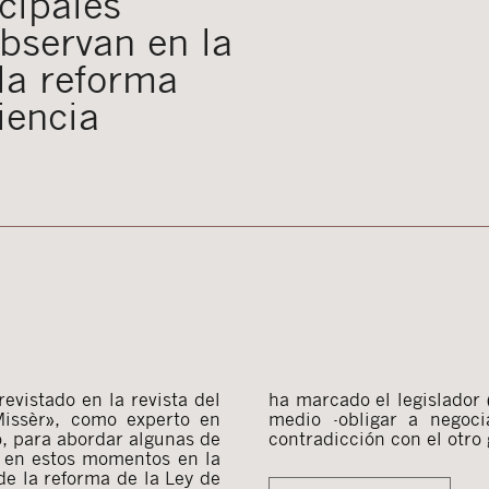
cipales
bservan en la
 la reforma
iencia
evistado en la revista del
 sencilla. La duda es si el
«Missèr», como experto en
eficaz y no supondrá una
to, para abordar algunas de
contradicción con el otro 
e en estos momentos en la
de la reforma de la Ley de